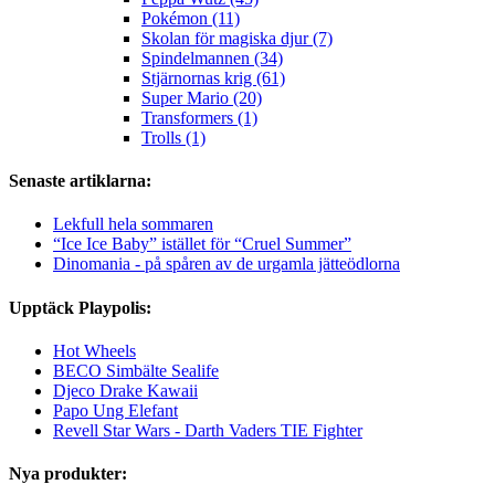
Pokémon (11)
Skolan för magiska djur (7)
Spindelmannen (34)
Stjärnornas krig (61)
Super Mario (20)
Transformers (1)
Trolls (1)
Senaste artiklarna:
Lekfull hela sommaren
“Ice Ice Baby” istället för “Cruel Summer”
Dinomania - på spåren av de urgamla jätteödlorna
Upptäck Playpolis:
Hot Wheels
BECO Simbälte Sealife
Djeco Drake Kawaii
Papo Ung Elefant
Revell Star Wars - Darth Vaders TIE Fighter
Nya produkter: