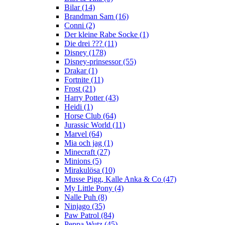
Bilar (14)
Brandman Sam (16)
Conni (2)
Der kleine Rabe Socke (1)
Die drei ??? (11)
Disney (178)
Disney-prinsessor (55)
Drakar (1)
Fortnite (11)
Frost (21)
Harry Potter (43)
Heidi (1)
Horse Club (64)
Jurassic World (11)
Marvel (64)
Mia och jag (1)
Minecraft (27)
Minions (5)
Mirakulösa (10)
Musse Pigg, Kalle Anka & Co (47)
My Little Pony (4)
Nalle Puh (8)
Ninjago (35)
Paw Patrol (84)
Peppa Wutz (45)