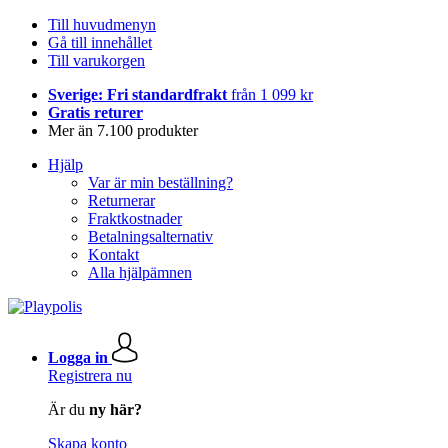
Till huvudmenyn
Gå till innehållet
Till varukorgen
Sverige: Fri standardfrakt
från 1 099 kr
Gratis returer
Mer än 7.100 produkter
Hjälp
Var är min beställning?
Returnerar
Fraktkostnader
Betalningsalternativ
Kontakt
Alla hjälpämnen
Logga in
Registrera nu
Är du
ny här?
Skapa konto