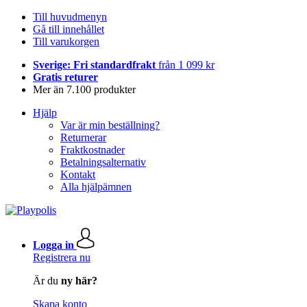
Till huvudmenyn
Gå till innehållet
Till varukorgen
Sverige: Fri standardfrakt
från 1 099 kr
Gratis returer
Mer än 7.100 produkter
Hjälp
Var är min beställning?
Returnerar
Fraktkostnader
Betalningsalternativ
Kontakt
Alla hjälpämnen
Logga in
Registrera nu
Är du
ny här?
Skapa konto