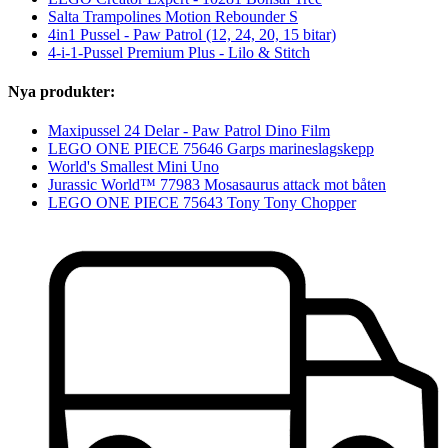
Salta Trampolines Motion Rebounder S
4in1 Pussel - Paw Patrol (12, 24, 20, 15 bitar)
4-i-1-Pussel Premium Plus - Lilo & Stitch
Nya produkter:
Maxipussel 24 Delar - Paw Patrol Dino Film
LEGO ONE PIECE 75646 Garps marineslagskepp
World's Smallest Mini Uno
Jurassic World™ 77983 Mosasaurus attack mot båten
LEGO ONE PIECE 75643 Tony Tony Chopper