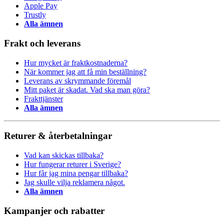
Apple Pay
Trustly
Alla ämnen
Frakt och leverans
Hur mycket är fraktkostnaderna?
När kommer jag att få min beställning?
Leverans av skrymmande föremål
Mitt paket är skadat. Vad ska man göra?
Frakttjänster
Alla ämnen
Returer & återbetalningar
Vad kan skickas tillbaka?
Hur fungerar returer i Sverige?
Hur får jag mina pengar tillbaka?
Jag skulle vilja reklamera något.
Alla ämnen
Kampanjer och rabatter