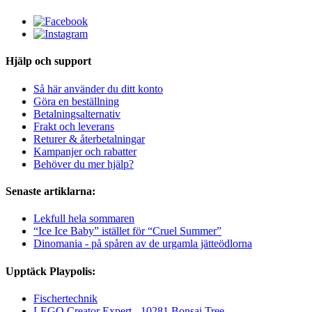
Hjälp och support
Så här använder du ditt konto
Göra en beställning
Betalningsalternativ
Frakt och leverans
Returer & återbetalningar
Kampanjer och rabatter
Behöver du mer hjälp?
Senaste artiklarna:
Lekfull hela sommaren
“Ice Ice Baby” istället för “Cruel Summer”
Dinomania - på spåren av de urgamla jätteödlorna
Upptäck Playpolis:
Fischertechnik
LEGO Creator Expert - 10281 Bonsai Tree