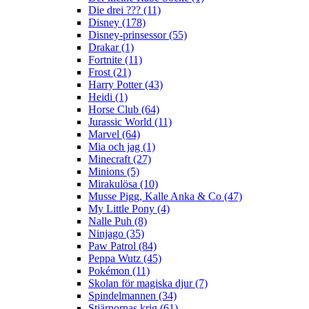
Die drei ??? (11)
Disney (178)
Disney-prinsessor (55)
Drakar (1)
Fortnite (11)
Frost (21)
Harry Potter (43)
Heidi (1)
Horse Club (64)
Jurassic World (11)
Marvel (64)
Mia och jag (1)
Minecraft (27)
Minions (5)
Mirakulösa (10)
Musse Pigg, Kalle Anka & Co (47)
My Little Pony (4)
Nalle Puh (8)
Ninjago (35)
Paw Patrol (84)
Peppa Wutz (45)
Pokémon (11)
Skolan för magiska djur (7)
Spindelmannen (34)
Stjärnornas krig (61)