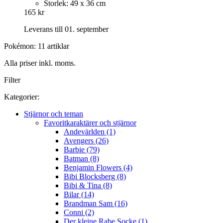
Storlek: 49 x 36 cm
165 kr
Leverans till 01. september
Pokémon: 11 artiklar
Alla priser inkl. moms.
Filter
Kategorier:
Stjärnor och teman
Favoritkaraktärer och stjärnor
Andevärlden (1)
Avengers (26)
Barbie (79)
Batman (8)
Benjamin Flowers (4)
Bibi Blocksberg (8)
Bibi & Tina (8)
Bilar (14)
Brandman Sam (16)
Conni (2)
Der kleine Rabe Socke (1)