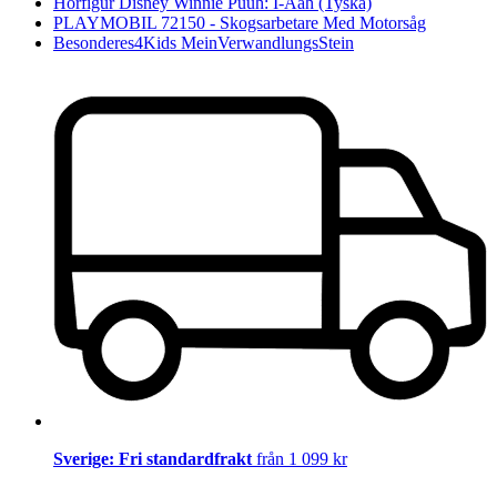
Hörfigur Disney Winnie Puuh: I-Aah (Tyska)
PLAYMOBIL 72150 - Skogsarbetare Med Motorsåg
Besonderes4Kids MeinVerwandlungsStein
Sverige: Fri standardfrakt
från 1 099 kr