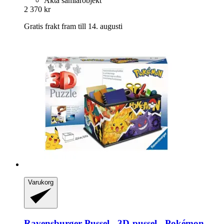
Äkta samlarobjekt
2 370 kr
Gratis frakt fram till 14. augusti
Varukorg
Ravensburger
Pussel -​ 3D-​pussel -​ Pokémon