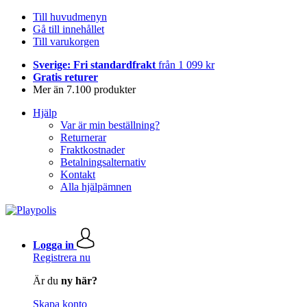
Till huvudmenyn
Gå till innehållet
Till varukorgen
Sverige: Fri standardfrakt
från 1 099 kr
Gratis returer
Mer än 7.100 produkter
Hjälp
Var är min beställning?
Returnerar
Fraktkostnader
Betalningsalternativ
Kontakt
Alla hjälpämnen
Logga in
Registrera nu
Är du
ny här?
Skapa konto