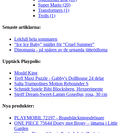
Super Mario (20)
Transformers (1)
Trolls (1)
Senaste artiklarna:
Lekfull hela sommaren
“Ice Ice Baby” istället för “Cruel Summer”
Dinomania - på spåren av de urgamla jätteödlorna
Upptäck Playpolis:
Mould King
Trefl Maxi Puzzle - Gabby's Dollhouse 24 delar
Salta Trampolines Motion Rebounder S
Schmidt Spiele Bibi Blocksberg, Hexperimente
Steiff Dream-Sweet-Lamm Gosedjur, rosa, 30 cm
Nya produkter:
PLAYMOBIL 72197 - Brandsläckningsdrönare
ONE PIECE 75644 Dorry mot Brogy – jättarna i Little
Garden