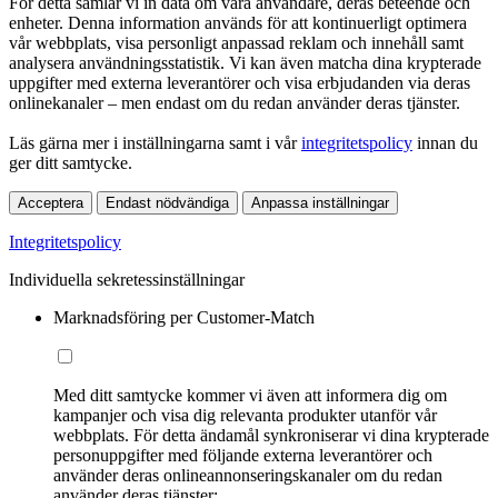
För detta samlar vi in data om våra användare, deras beteende och
enheter. Denna information används för att kontinuerligt optimera
vår webbplats, visa personligt anpassad reklam och innehåll samt
analysera användningsstatistik. Vi kan även matcha dina krypterade
uppgifter med externa leverantörer och visa erbjudanden via deras
onlinekanaler – men endast om du redan använder deras tjänster.
Läs gärna mer i inställningarna samt i vår
integritetspolicy
innan du
ger ditt samtycke.
Acceptera
Endast nödvändiga
Anpassa inställningar
Integritetspolicy
Individuella sekretessinställningar
Marknadsföring per Customer-Match
Med ditt samtycke kommer vi även att informera dig om
kampanjer och visa dig relevanta produkter utanför vår
webbplats. För detta ändamål synkroniserar vi dina krypterade
personuppgifter med följande externa leverantörer och
använder deras onlineannonseringskanaler om du redan
använder deras tjänster: