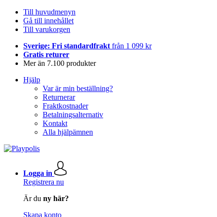
Till huvudmenyn
Gå till innehållet
Till varukorgen
Sverige: Fri standardfrakt
från 1 099 kr
Gratis returer
Mer än 7.100 produkter
Hjälp
Var är min beställning?
Returnerar
Fraktkostnader
Betalningsalternativ
Kontakt
Alla hjälpämnen
Logga in
Registrera nu
Är du
ny här?
Skapa konto