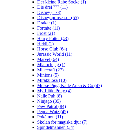
Der kleine Rabe Socke (1)
Die drei ??? (11)
Disney (178)
Disney-prinsessor (55)
Drakar (1)
Fortnite (11)
Frost (21)
Harry Potter (43)
Heidi (1)
Horse Club (64)
Jurassic World (11)
Marvel (64)
Mia och jag (1)
Minecraft (27)
Minions (5)
Mirakulösa (10)
Musse Pigg, Kalle Anka & Co (47)
My Little Pony (4)
Nalle Puh (8)
Ninjago (35)
Paw Patrol (84)
Peppa Wutz (45)
Pokémon (11)
Skolan för magiska djur (7)
Spindelmannen (34)