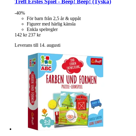
Trefl
Erstes Spiel -​ Beep! Beep! (Tyska)
-40%
För barn från 2,5 år & uppåt
Figurer med härlig känsla
Enkla spelregler
142 kr
237 kr
Leverans till 14. augusti