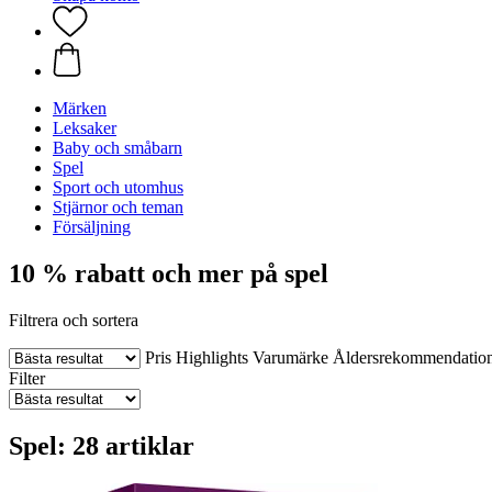
Märken
Leksaker
Baby och småbarn
Spel
Sport och utomhus
Stjärnor och teman
Försäljning
10 % rabatt och mer på spel
Filtrera och sortera
Pris
Highlights
Varumärke
Åldersrekommendatio
Filter
Spel: 28 artiklar