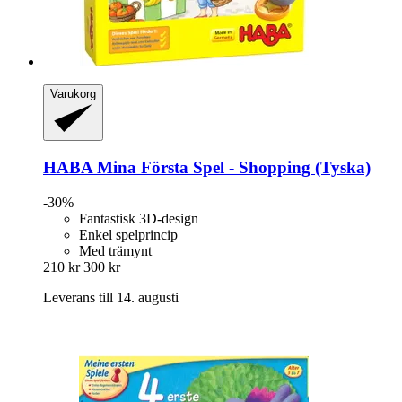
Varukorg
HABA
Mina Första Spel -​ Shopping (Tyska)
-30%
Fantastisk 3D-design
Enkel spelprincip
Med trämynt
210 kr
300 kr
Leverans till 14. augusti