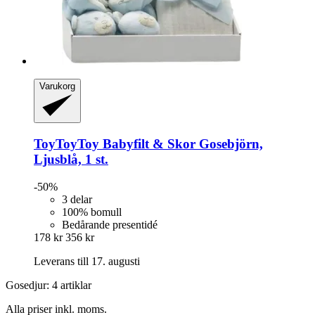
Varukorg
ToyToyToy
Babyfilt & Skor Gosebjörn,
Ljusblå, 1 st.
-50%
3 delar
100% bomull
Bedårande presentidé
178 kr
356 kr
Leverans till 17. augusti
Gosedjur: 4 artiklar
Alla priser inkl. moms.