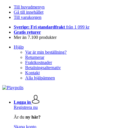
Till huvudmenyn
Gå till innehållet
Till varukorgen
Sverige: Fri standardfrakt
från 1 099 kr
Gratis returer
Mer än 7.100 produkter
Hjälp
Var är min beställning?
Returnerar
Fraktkostnader
Betalningsalternativ
Kontakt
Alla hjälpämnen
Logga in
Registrera nu
Är du
ny här?
Skapa konto