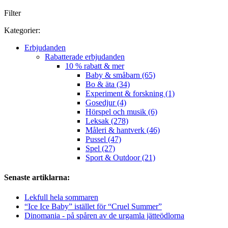
Filter
Kategorier:
Erbjudanden
Rabatterade erbjudanden
10 % rabatt & mer
Baby & småbarn (65)
Bo & äta (34)
Experiment & forskning (1)
Gosedjur (4)
Hörspel och musik (6)
Leksak (278)
Måleri & hantverk (46)
Pussel (47)
Spel (27)
Sport & Outdoor (21)
Senaste artiklarna:
Lekfull hela sommaren
“Ice Ice Baby” istället för “Cruel Summer”
Dinomania - på spåren av de urgamla jätteödlorna