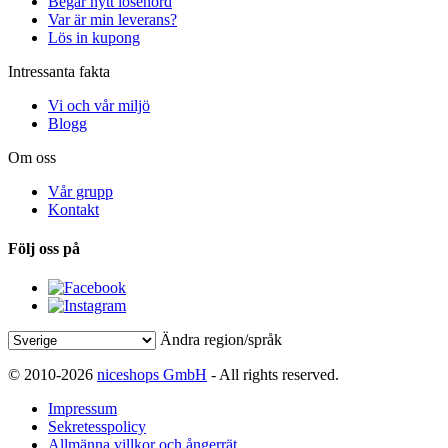
Begär nytt lösenord
Var är min leverans?
Lös in kupong
Intressanta fakta
Vi och vår miljö
Blogg
Om oss
Vår grupp
Kontakt
Följ oss på
Ändra region/språk
© 2010-2026
niceshops GmbH
- All rights reserved.
Impressum
Sekretesspolicy
Allmänna villkor och ångerrät