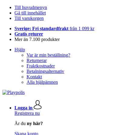
Till huvudmenyn
Gå till innehållet
Till varukorgen
Sverige: Fri standardfrakt
från 1 099 kr
Gratis returer
Mer än 7.100 produkter
Hjälp
Var är min beställning?
Returnerar
Fraktkostnader
Betalningsalternativ
Kontakt
Alla hjälpämnen
Logga in
Registrera nu
Är du
ny här?
Skapa konto