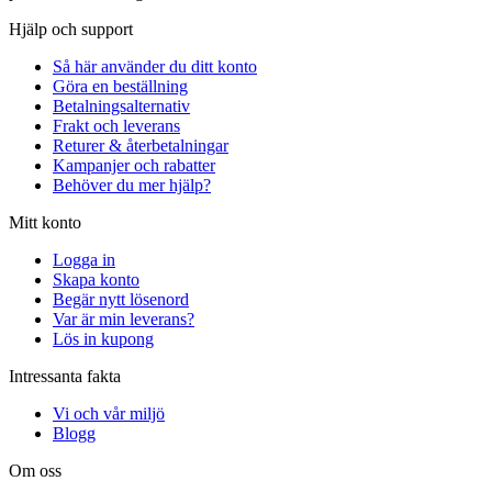
Hjälp och support
Så här använder du ditt konto
Göra en beställning
Betalningsalternativ
Frakt och leverans
Returer & återbetalningar
Kampanjer och rabatter
Behöver du mer hjälp?
Mitt konto
Logga in
Skapa konto
Begär nytt lösenord
Var är min leverans?
Lös in kupong
Intressanta fakta
Vi och vår miljö
Blogg
Om oss