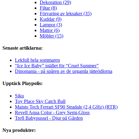
Dekoration (29)
Filtar (8)
Förvaring av leksaker (35)
Kuddar (9)
Lampor (3)
Mattor (6)
Möbler (15)
Senaste artiklarna:
Lekfull hela sommaren
“Ice Ice Baby” istället för “Cruel Summer”
Dinomania - på spåren av de urgamla jätteödlorna
Upptäck Playpolis:
Siku
Toy Place Sky Catch Ball
Maisto Tech Ferrari SF90 Stradale (2,4 GHz) (RTR)
Revell Aqua Color - Grey Semi-Gloss
Trefl Babypussel - Djur på Gården
Nya produkter: