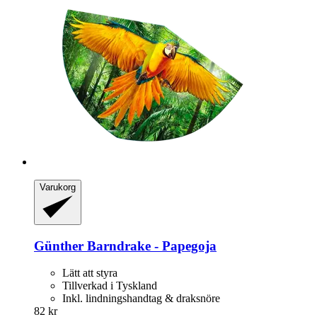
Varukorg
Günther
Barndrake -​ Papegoja
Lätt att styra
Tillverkad i Tyskland
Inkl. lindningshandtag & draksnöre
82 kr