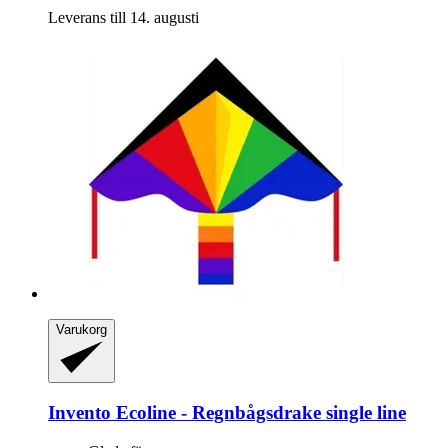
Leverans till 14. augusti
Varukorg
Invento
Ecoline -​ Regnbågsdrake single line