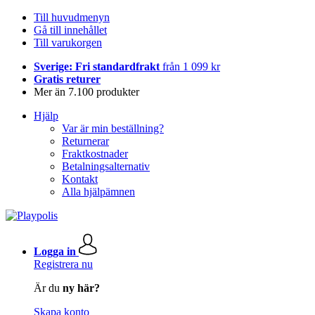
Till huvudmenyn
Gå till innehållet
Till varukorgen
Sverige: Fri standardfrakt
från 1 099 kr
Gratis returer
Mer än 7.100 produkter
Hjälp
Var är min beställning?
Returnerar
Fraktkostnader
Betalningsalternativ
Kontakt
Alla hjälpämnen
Logga in
Registrera nu
Är du
ny här?
Skapa konto