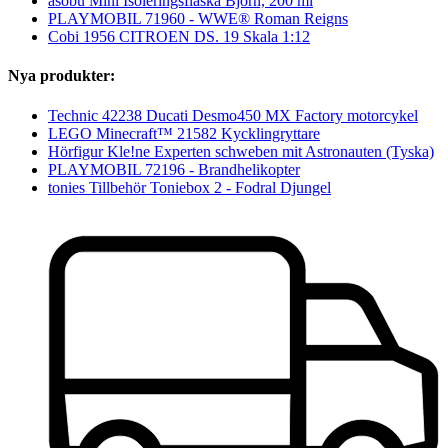
asobu Mini Isoleringsflaska Björn, 200 ml
PLAYMOBIL 71960 - WWE® Roman Reigns
Cobi 1956 CITROEN DS. 19 Skala 1:12
Nya produkter:
Technic 42238 Ducati Desmo450 MX Factory motorcykel
LEGO Minecraft™ 21582 Kycklingryttare
Hörfigur Kle!ne Experten schweben mit Astronauten (Tyska)
PLAYMOBIL 72196 - Brandhelikopter
tonies Tillbehör Toniebox 2 - Fodral Djungel