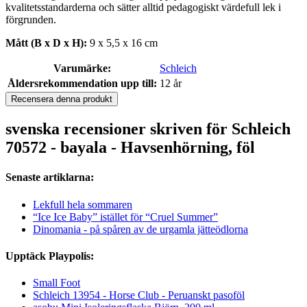
kvalitetsstandarderna och sätter alltid pedagogiskt värdefull lek i
förgrunden.
Mått (B x D x H):
9 x 5,5 x 16 cm
Varumärke:
Schleich
Åldersrekommendation upp till:
12 år
Recensera denna produkt
svenska recensioner skriven för Schleich
70572 - bayala - Havsenhörning, föl
Senaste artiklarna:
Lekfull hela sommaren
“Ice Ice Baby” istället för “Cruel Summer”
Dinomania - på spåren av de urgamla jätteödlorna
Upptäck Playpolis:
Small Foot
Schleich 13954 - Horse Club - Peruanskt pasoföl