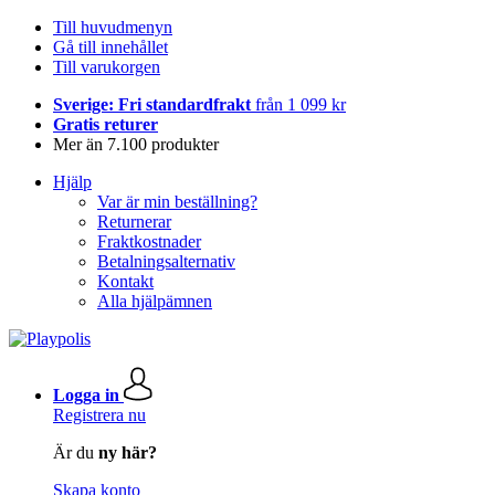
Till huvudmenyn
Gå till innehållet
Till varukorgen
Sverige: Fri standardfrakt
från 1 099 kr
Gratis returer
Mer än 7.100 produkter
Hjälp
Var är min beställning?
Returnerar
Fraktkostnader
Betalningsalternativ
Kontakt
Alla hjälpämnen
Logga in
Registrera nu
Är du
ny här?
Skapa konto