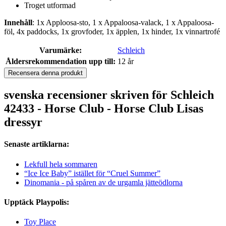
Troget utformad
Innehåll
: 1x Apploosa-sto, 1 x Appaloosa-valack, 1 x Appaloosa-
föl, 4x paddocks, 1x grovfoder, 1x äpplen, 1x hinder, 1x vinnartrofé
Varumärke:
Schleich
Åldersrekommendation upp till:
12 år
Recensera denna produkt
svenska recensioner skriven för Schleich
42433 - Horse Club - Horse Club Lisas
dressyr
Senaste artiklarna:
Lekfull hela sommaren
“Ice Ice Baby” istället för “Cruel Summer”
Dinomania - på spåren av de urgamla jätteödlorna
Upptäck Playpolis:
Toy Place