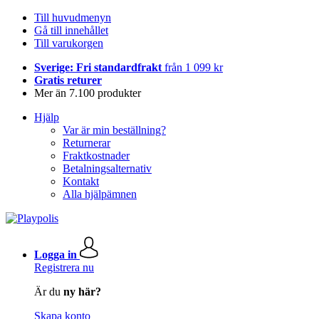
Till huvudmenyn
Gå till innehållet
Till varukorgen
Sverige: Fri standardfrakt
från 1 099 kr
Gratis returer
Mer än 7.100 produkter
Hjälp
Var är min beställning?
Returnerar
Fraktkostnader
Betalningsalternativ
Kontakt
Alla hjälpämnen
Logga in
Registrera nu
Är du
ny här?
Skapa konto