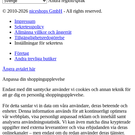
Ändra region/språk
© 2010-2026
niceshops GmbH
- All rights reserved.
Impressum
Sekretesspolicy
Allmänna villkor och ångerrät
Tillgänglighetsredogörelse
Inställningar för sekretess
Företag
Andra trevliga butiker
Ångra avtalet här
Anpassa din shoppingupplevelse
Endast med ditt samtycke använder vi cookies och annan teknik för
att ge dig en personlig shoppingupplevelse.
För detta samlar vi in data om våra användare, deras beteende och
enheter. Denna information används för att kontinuerligt optimera
vår webbplats, visa personligt anpassad reklam och innehåll samt
analysera användningsstatistik. Vi kan även matcha dina krypterade
uppgifter med externa leverantörer och visa erbjudanden via deras
onlinekanaler – men endast om du redan använder deras tjänster.