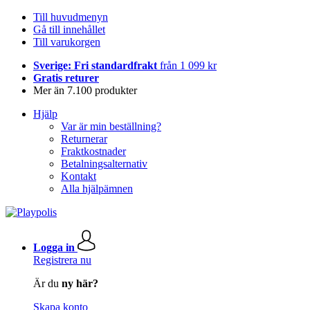
Till huvudmenyn
Gå till innehållet
Till varukorgen
Sverige: Fri standardfrakt
från 1 099 kr
Gratis returer
Mer än 7.100 produkter
Hjälp
Var är min beställning?
Returnerar
Fraktkostnader
Betalningsalternativ
Kontakt
Alla hjälpämnen
Logga in
Registrera nu
Är du
ny här?
Skapa konto