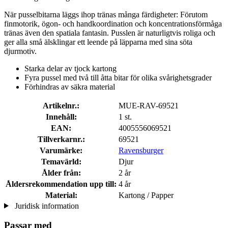
När pusselbitarna läggs ihop tränas många färdigheter: Förutom
finmotorik, ögon- och handkoordination och koncentrationsförmåga
tränas även den spatiala fantasin. Pusslen är naturligtvis roliga och
ger alla små älsklingar ett leende på läpparna med sina söta
djurmotiv.
Starka delar av tjock kartong
Fyra pussel med två till åtta bitar för olika svårighetsgrader
Förhindras av säkra material
Artikelnr.:
MUE-RAV-69521
Innehåll:
1 st.
EAN:
4005556069521
Tillverkarnr.:
69521
Varumärke:
Ravensburger
Temavärld:
Djur
Ålder från:
2 år
Åldersrekommendation upp till:
4 år
Material:
Kartong / Papper
Juridisk information
Passar med