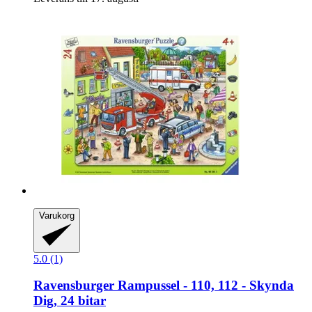
Varukorg
5.0 (1)
Ravensburger
Rampussel -​ 110, 112 -​ Skynda
Dig, 24 bitar