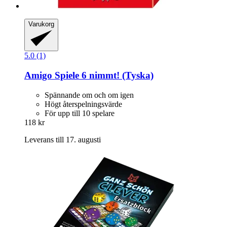
Varukorg
5.0 (1)
Amigo Spiele
6 nimmt! (Tyska)
Spännande om och om igen
Högt återspelningsvärde
För upp till 10 spelare
118 kr
Leverans till 17. augusti