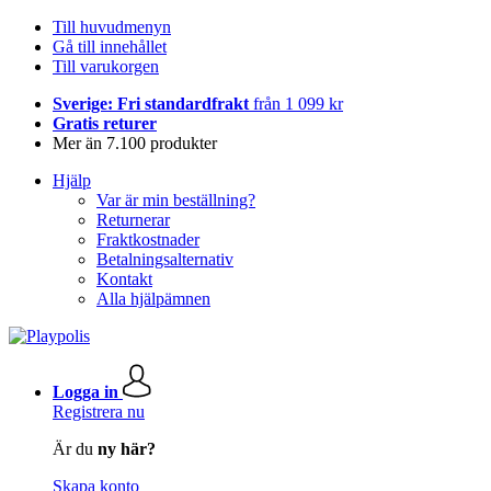
Till huvudmenyn
Gå till innehållet
Till varukorgen
Sverige: Fri standardfrakt
från 1 099 kr
Gratis returer
Mer än 7.100 produkter
Hjälp
Var är min beställning?
Returnerar
Fraktkostnader
Betalningsalternativ
Kontakt
Alla hjälpämnen
Logga in
Registrera nu
Är du
ny här?
Skapa konto