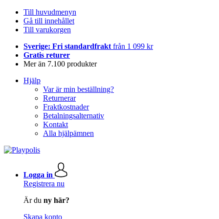
Till huvudmenyn
Gå till innehållet
Till varukorgen
Sverige: Fri standardfrakt
från 1 099 kr
Gratis returer
Mer än 7.100 produkter
Hjälp
Var är min beställning?
Returnerar
Fraktkostnader
Betalningsalternativ
Kontakt
Alla hjälpämnen
Logga in
Registrera nu
Är du
ny här?
Skapa konto