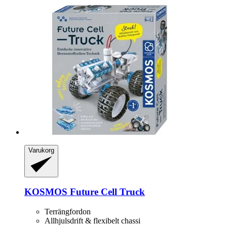
Varukorg
KOSMOS
Future Cell Truck
Terrängfordon
Allhjulsdrift & flexibelt chassi