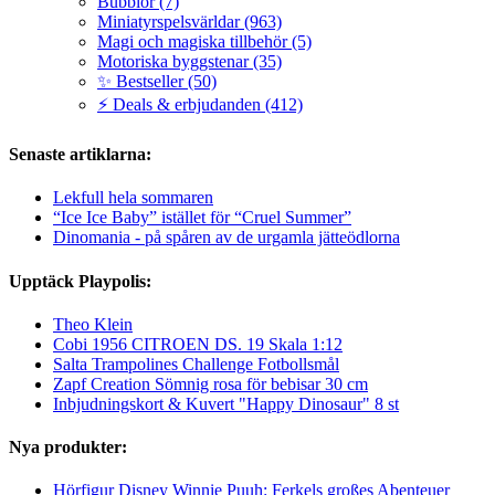
Bubblor (7)
Miniatyrspelsvärldar (963)
Magi och magiska tillbehör (5)
Motoriska byggstenar (35)
✨ Bestseller (50)
⚡ Deals & erbjudanden (412)
Senaste artiklarna:
Lekfull hela sommaren
“Ice Ice Baby” istället för “Cruel Summer”
Dinomania - på spåren av de urgamla jätteödlorna
Upptäck Playpolis:
Theo Klein
Cobi 1956 CITROEN DS. 19 Skala 1:12
Salta Trampolines Challenge Fotbollsmål
Zapf Creation Sömnig rosa för bebisar 30 cm
Inbjudningskort & Kuvert "Happy Dinosaur" 8 st
Nya produkter:
Hörfigur Disney Winnie Puuh: Ferkels großes Abenteuer