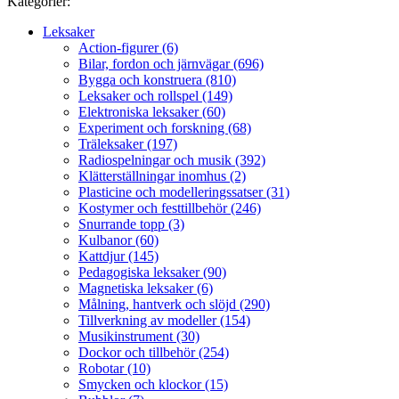
Kategorier:
Leksaker
Action-figurer (6)
Bilar, fordon och järnvägar (696)
Bygga och konstruera (810)
Leksaker och rollspel (149)
Elektroniska leksaker (60)
Experiment och forskning (68)
Träleksaker (197)
Radiospelningar och musik (392)
Klätterställningar inomhus (2)
Plasticine och modelleringssatser (31)
Kostymer och festtillbehör (246)
Snurrande topp (3)
Kulbanor (60)
Kattdjur (145)
Pedagogiska leksaker (90)
Magnetiska leksaker (6)
Målning, hantverk och slöjd (290)
Tillverkning av modeller (154)
Musikinstrument (30)
Dockor och tillbehör (254)
Robotar (10)
Smycken och klockor (15)