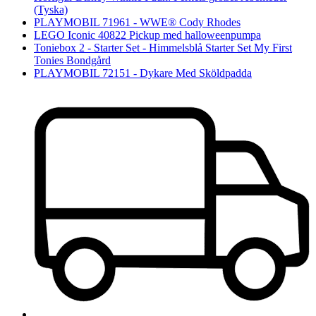
(Tyska)
PLAYMOBIL 71961 - WWE® Cody Rhodes
LEGO Iconic 40822 Pickup med halloweenpumpa
Toniebox 2 - Starter Set - Himmelsblå Starter Set My First
Tonies Bondgård
PLAYMOBIL 72151 - Dykare Med Sköldpadda