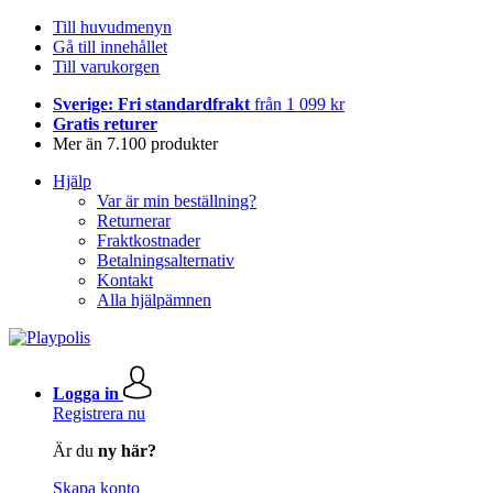
Till huvudmenyn
Gå till innehållet
Till varukorgen
Sverige: Fri standardfrakt
från 1 099 kr
Gratis returer
Mer än 7.100 produkter
Hjälp
Var är min beställning?
Returnerar
Fraktkostnader
Betalningsalternativ
Kontakt
Alla hjälpämnen
Logga in
Registrera nu
Är du
ny här?
Skapa konto