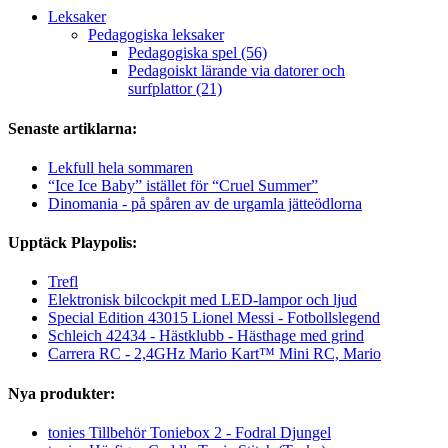
Leksaker
Pedagogiska leksaker
Pedagogiska spel (56)
Pedagoiskt lärande via datorer och
surfplattor (21)
Senaste artiklarna:
Lekfull hela sommaren
“Ice Ice Baby” istället för “Cruel Summer”
Dinomania - på spåren av de urgamla jätteödlorna
Upptäck Playpolis:
Trefl
Elektronisk bilcockpit med LED-lampor och ljud
Special Edition 43015 Lionel Messi - Fotbollslegend
Schleich 42434 - Hästklubb - Hästhage med grind
Carrera RC - 2,4GHz Mario Kart™ Mini RC, Mario
Nya produkter:
tonies Tillbehör Toniebox 2 - Fodral Djungel