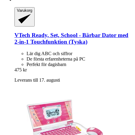
Varukorg
VTech
Ready, Set, School -​ Bärbar Dator med
2-​in-​1 Touchfunktion (Tyska)
Lär dig ABC och siffror
De första erfarenheterna på PC
Perfekt för dagisbarn
475 kr
Leverans till 17. augusti