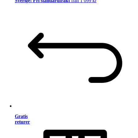
Sverige: Fri standardfrakt
från 1 099 kr
Gratis
returer