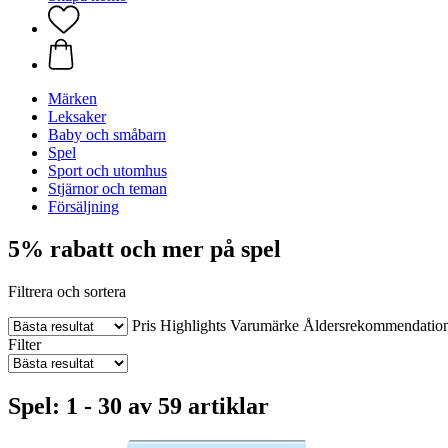
Märken
Leksaker
Baby och småbarn
Spel
Sport och utomhus
Stjärnor och teman
Försäljning
5% rabatt och mer på spel
Filtrera och sortera
Pris
Highlights
Varumärke
Åldersrekommendatio
Filter
Spel: 1 - 30 av 59 artiklar