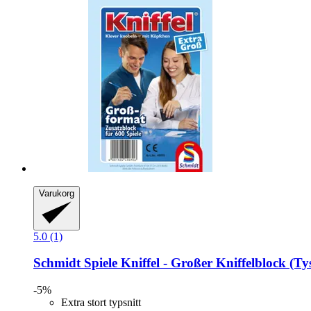
Varukorg
5.0 (1)
Schmidt Spiele
Kniffel -​ Großer Kniffelblock (Ty
-5%
Extra stort typsnitt