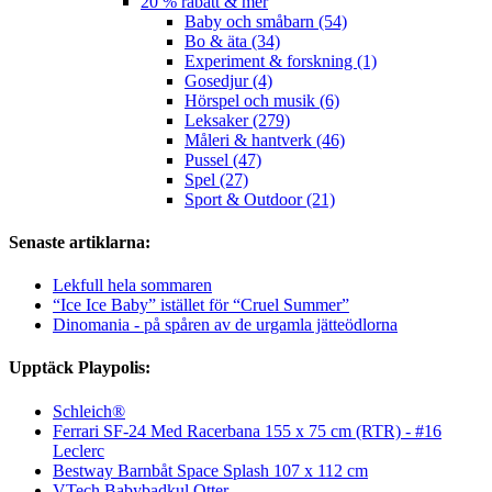
20 % rabatt & mer
Baby och småbarn (54)
Bo & äta (34)
Experiment & forskning (1)
Gosedjur (4)
Hörspel och musik (6)
Leksaker (279)
Måleri & hantverk (46)
Pussel (47)
Spel (27)
Sport & Outdoor (21)
Senaste artiklarna:
Lekfull hela sommaren
“Ice Ice Baby” istället för “Cruel Summer”
Dinomania - på spåren av de urgamla jätteödlorna
Upptäck Playpolis:
Schleich®
Ferrari SF-24 Med Racerbana 155 x 75 cm (RTR) - #16
Leclerc
Bestway Barnbåt Space Splash 107 x 112 cm
VTech Babybadkul Otter