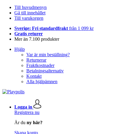
Till huvudmenyn
Gå till innehållet
Till varukorgen
Sverige: Fri standardfrakt
från 1 099 kr
Gratis returer
Mer än 7.100 produkter
Hjälp
Var är min beställning?
Returnerar
Fraktkostnader
Betalningsalternativ
Kontakt
Alla hjälpämnen
Logga in
Registrera nu
Är du
ny här?
Skapa konto