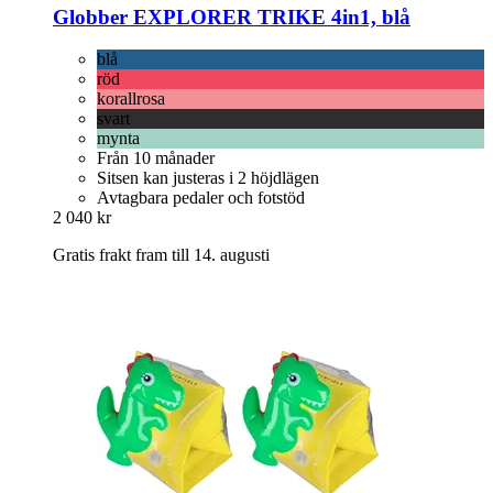
Globber
EXPLORER TRIKE 4in1, blå
blå
röd
korallrosa
svart
mynta
Från 10 månader
Sitsen kan justeras i 2 höjdlägen
Avtagbara pedaler och fotstöd
2 040 kr
Gratis frakt fram till 14. augusti