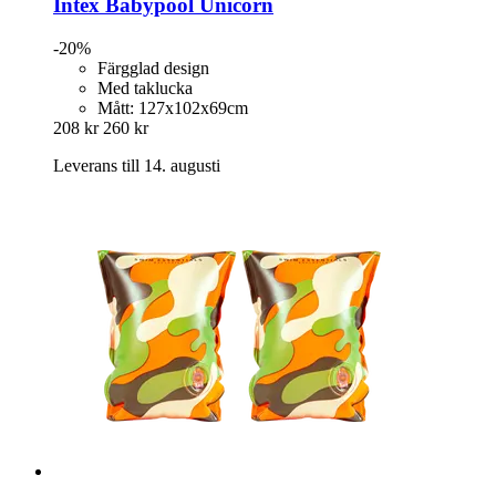
Intex
Babypool Unicorn
-20%
Färgglad design
Med taklucka
Mått: 127x102x69cm
208 kr
260 kr
Leverans till 14. augusti