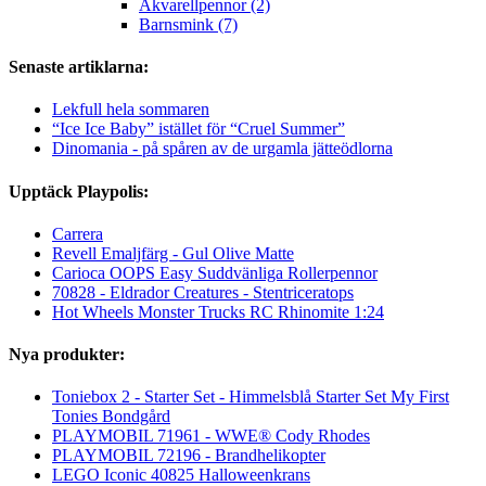
Akvarellpennor (2)
Barnsmink (7)
Senaste artiklarna:
Lekfull hela sommaren
“Ice Ice Baby” istället för “Cruel Summer”
Dinomania - på spåren av de urgamla jätteödlorna
Upptäck Playpolis:
Carrera
Revell Emaljfärg - Gul Olive Matte
Carioca OOPS Easy Suddvänliga Rollerpennor
70828 - Eldrador Creatures - Stentriceratops
Hot Wheels Monster Trucks RC Rhinomite 1:24
Nya produkter:
Toniebox 2 - Starter Set - Himmelsblå Starter Set My First
Tonies Bondgård
PLAYMOBIL 71961 - WWE® Cody Rhodes
PLAYMOBIL 72196 - Brandhelikopter
LEGO Iconic 40825 Halloweenkrans