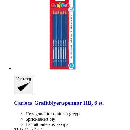
Varukorg
Carioca
Grafitblyertspennor HB, 6 st.
Hexagonal för optimalt grepp
Spricksäkert bly
Lätt att radera & skärpa
21 kr
(4 kr / st.)