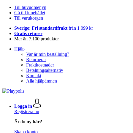
Till huvudmenyn
Gå till innehållet
Till varukorgen
Sverige: Fri standardfrakt
från 1 099 kr
Gratis returer
Mer än 7.100 produkter
Hjälp
Var är min beställning?
Returnerar
Fraktkostnader
Betalningsalternativ
Kontakt
Alla hjälpämnen
Logga in
Registrera nu
Är du
ny här?
Skapa konto