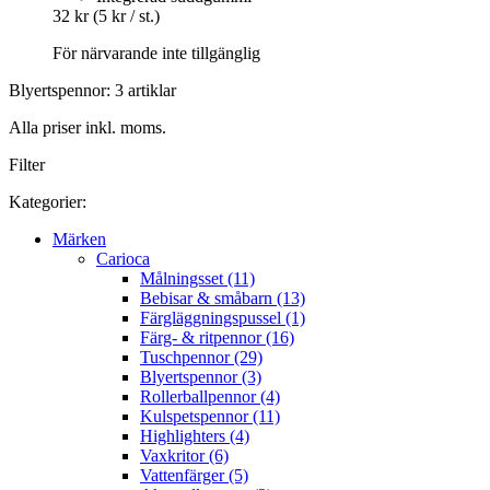
32 kr
(5 kr / st.)
För närvarande inte tillgänglig
Blyertspennor: 3 artiklar
Alla priser inkl. moms.
Filter
Kategorier:
Märken
Carioca
Målningsset (11)
Bebisar & småbarn (13)
Färgläggningspussel (1)
Färg- & ritpennor (16)
Tuschpennor (29)
Blyertspennor (3)
Rollerballpennor (4)
Kulspetspennor (11)
Highlighters (4)
Vaxkritor (6)
Vattenfärger (5)