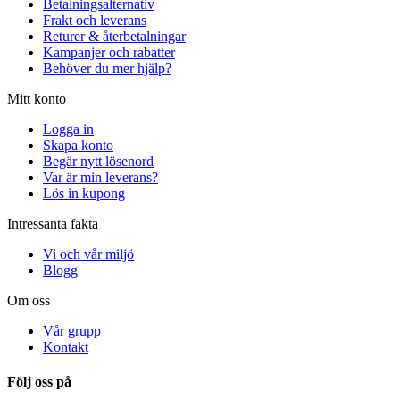
Betalningsalternativ
Frakt och leverans
Returer & återbetalningar
Kampanjer och rabatter
Behöver du mer hjälp?
Mitt konto
Logga in
Skapa konto
Begär nytt lösenord
Var är min leverans?
Lös in kupong
Intressanta fakta
Vi och vår miljö
Blogg
Om oss
Vår grupp
Kontakt
Följ oss på