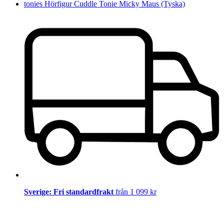
tonies Hörfigur Cuddle Tonie Micky Maus (Tyska)
Sverige: Fri standardfrakt
från 1 099 kr