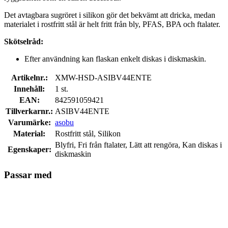
Det avtagbara sugröret i silikon gör det bekvämt att dricka, medan
materialet i rostfritt stål är helt fritt från bly, PFAS, BPA och ftalater.
Skötselråd:
Efter användning kan flaskan enkelt diskas i diskmaskin.
Artikelnr.:
XMW-HSD-ASIBV44ENTE
Innehåll:
1 st.
EAN:
842591059421
Tillverkarnr.:
ASIBV44ENTE
Varumärke:
asobu
Material:
Rostfritt stål, Silikon
Blyfri, Fri från ftalater, Lätt att rengöra, Kan diskas i
Egenskaper:
diskmaskin
Passar med