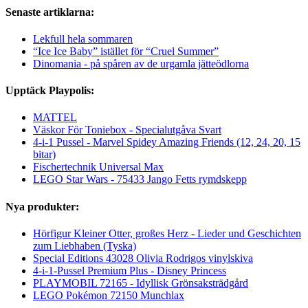
Senaste artiklarna:
Lekfull hela sommaren
“Ice Ice Baby” istället för “Cruel Summer”
Dinomania - på spåren av de urgamla jätteödlorna
Upptäck Playpolis:
MATTEL
Väskor För Toniebox - Specialutgåva Svart
4-i-1 Pussel - Marvel Spidey Amazing Friends (12, 24, 20, 15
bitar)
Fischertechnik Universal Max
LEGO Star Wars - 75433 Jango Fetts rymdskepp
Nya produkter:
Hörfigur Kleiner Otter, großes Herz - Lieder und Geschichten
zum Liebhaben (Tyska)
Special Editions 43028 Olivia Rodrigos vinylskiva
4-i-1-Pussel Premium Plus - Disney Princess
PLAYMOBIL 72165 - Idyllisk Grönsaksträdgård
LEGO Pokémon 72150 Munchlax