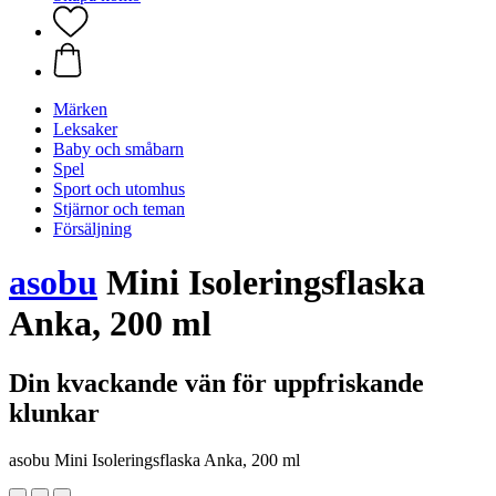
Märken
Leksaker
Baby och småbarn
Spel
Sport och utomhus
Stjärnor och teman
Försäljning
asobu
Mini Isoleringsflaska
Anka, 200 ml
Din kvackande vän för uppfriskande
klunkar
asobu Mini Isoleringsflaska Anka, 200 ml