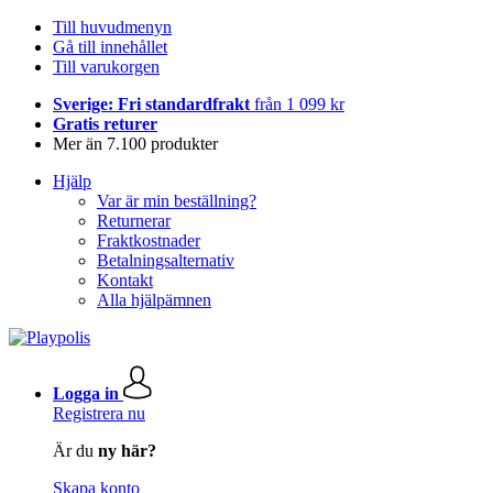
Till huvudmenyn
Gå till innehållet
Till varukorgen
Sverige: Fri standardfrakt
från 1 099 kr
Gratis returer
Mer än 7.100 produkter
Hjälp
Var är min beställning?
Returnerar
Fraktkostnader
Betalningsalternativ
Kontakt
Alla hjälpämnen
Logga in
Registrera nu
Är du
ny här?
Skapa konto