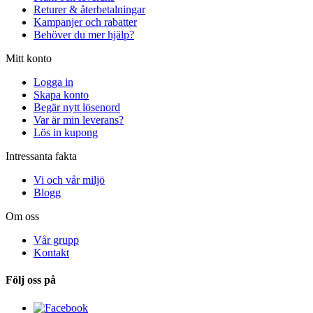
Returer & återbetalningar
Kampanjer och rabatter
Behöver du mer hjälp?
Mitt konto
Logga in
Skapa konto
Begär nytt lösenord
Var är min leverans?
Lös in kupong
Intressanta fakta
Vi och vår miljö
Blogg
Om oss
Vår grupp
Kontakt
Följ oss på