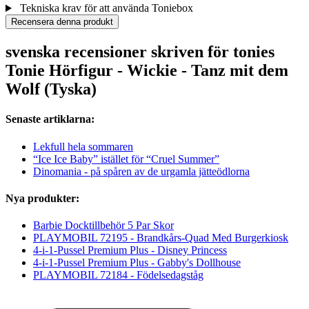
Tekniska krav för att använda Toniebox
Recensera denna produkt
svenska recensioner skriven för tonies
Tonie Hörfigur - Wickie - Tanz mit dem
Wolf (Tyska)
Senaste artiklarna:
Lekfull hela sommaren
“Ice Ice Baby” istället för “Cruel Summer”
Dinomania - på spåren av de urgamla jätteödlorna
Nya produkter:
Barbie Docktillbehör 5 Par Skor
PLAYMOBIL 72195 - Brandkårs-Quad Med Burgerkiosk
4-i-1-Pussel Premium Plus - Disney Princess
4-i-1-Pussel Premium Plus - Gabby's Dollhouse
PLAYMOBIL 72184 - Födelsedagståg