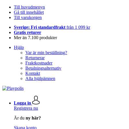
Till huvudmenyn
Gå till innehållet
Till varukorgen
Sverige: Fri standardfrakt
från 1 099 kr
Gratis returer
Mer än 7.100 produkter
Hjälp
Var är min beställning?
Returnerar
Fraktkostnader
Betalningsalternativ
Kontakt
Alla hjälpämnen
Logga in
Registrera nu
Är du
ny här?
Skapa konto