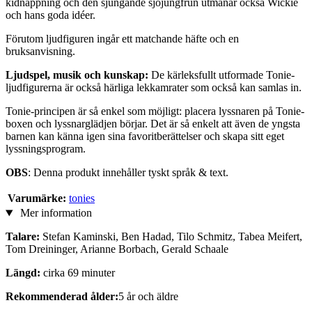
kidnappning och den sjungande sjöjungfrun utmanar också Wickie
och hans goda idéer.
Förutom ljudfiguren ingår ett matchande häfte och en
bruksanvisning.
Ljudspel, musik och kunskap:
De kärleksfullt utformade Tonie-
ljudfigurerna är också härliga lekkamrater som också kan samlas in.
Tonie-principen är så enkel som möjligt: placera lyssnaren på Tonie-
boxen och lyssnarglädjen börjar. Det är så enkelt att även de yngsta
barnen kan känna igen sina favoritberättelser och skapa sitt eget
lyssningsprogram.
OBS
: Denna produkt innehåller tyskt språk & text.
Varumärke:
tonies
Mer information
Talare:
Stefan Kaminski, Ben Hadad, Tilo Schmitz, Tabea Meifert,
Tom Dreininger, Arianne Borbach, Gerald Schaale
Längd:
cirka 69 minuter
Rekommenderad ålder:
5 år och äldre