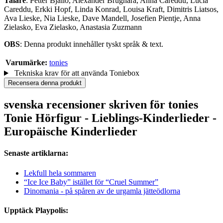
Talare
: Petter Bjällö, Alexander Brugnara, Anna Careddu, Lucia
Careddu, Erkki Hopf, Linda Konrad, Louisa Kraft, Dimitris Liatsos,
Ava Lieske, Nia Lieske, Dave Mandell, Josefien Pientje, Anna
Zielasko, Eva Zielasko, Anastasia Zuzmann
OBS
: Denna produkt innehåller tyskt språk & text.
Varumärke:
tonies
Tekniska krav för att använda Toniebox
Recensera denna produkt
svenska recensioner skriven för tonies
Tonie Hörfigur - Lieblings-Kinderlieder -
Europäische Kinderlieder
Senaste artiklarna:
Lekfull hela sommaren
“Ice Ice Baby” istället för “Cruel Summer”
Dinomania - på spåren av de urgamla jätteödlorna
Upptäck Playpolis: