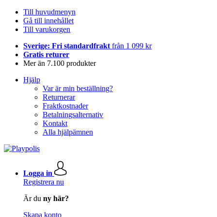
Till huvudmenyn
Gå till innehållet
Till varukorgen
Sverige: Fri standardfrakt
från 1 099 kr
Gratis returer
Mer än 7.100 produkter
Hjälp
Var är min beställning?
Returnerar
Fraktkostnader
Betalningsalternativ
Kontakt
Alla hjälpämnen
Logga in
Registrera nu
Är du
ny här?
Skapa konto