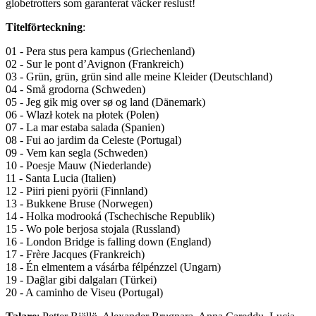
globetrotters som garanterat väcker reslust!
Titelförteckning
:
01 - Pera stus pera kampus (Griechenland)
02 - Sur le pont d’Avignon (Frankreich)
03 - Grün, grün, grün sind alle meine Kleider (Deutschland)
04 - Små grodorna (Schweden)
05 - Jeg gik mig over sø og land (Dänemark)
06 - Wlazł kotek na płotek (Polen)
07 - La mar estaba salada (Spanien)
08 - Fui ao jardim da Celeste (Portugal)
09 - Vem kan segla (Schweden)
10 - Poesje Mauw (Niederlande)
11 - Santa Lucia (Italien)
12 - Piiri pieni pyörii (Finnland)
13 - Bukkene Bruse (Norwegen)
14 - Holka modrooká (Tschechische Republik)
15 - Wo pole berjosa stojala (Russland)
16 - London Bridge is falling down (England)
17 - Frère Jacques (Frankreich)
18 - Én elmentem a vásárba félpénzzel (Ungarn)
19 - Dağlar gibi dalgaları (Türkei)
20 - A caminho de Viseu (Portugal)