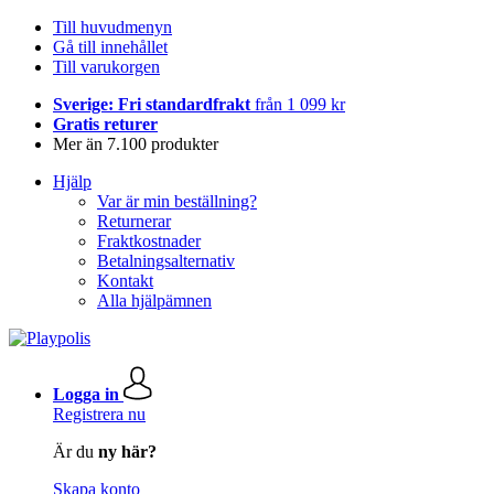
Till huvudmenyn
Gå till innehållet
Till varukorgen
Sverige: Fri standardfrakt
från 1 099 kr
Gratis returer
Mer än 7.100 produkter
Hjälp
Var är min beställning?
Returnerar
Fraktkostnader
Betalningsalternativ
Kontakt
Alla hjälpämnen
Logga in
Registrera nu
Är du
ny här?
Skapa konto