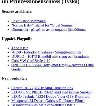
im Prinzessinnenschloss (Tyska)
Senaste artiklarna:
Lekfull hela sommaren
“Ice Ice Baby” istället för “Cruel Summer”
Dinomania - på spåren av de urgamla jätteödlorna
Upptäck Playpolis:
Theo Klein
70158 - Eldrador Creatures - Skuggstenmonster
DUPLO - 10473 Brandbil med slang och brandman
Cobi VW Golf Scale 1:12
ONE PIECE 75644 Dorry mot Brogy – jättarna i Little
Garden
Nya produkter:
Carrera RC - 2,4GHz Mini Turnator Pink
LEGO ONE PIECE 75642 Strid med kapten Smoker
LEGO Technic 42234 Dodge Viper GTS-R sportbil
Maxipussel 24 Delar - Gabby's Dollhouse Filmen
Besonderes4Kids MeinVerwandlungsStein