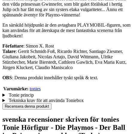
den vilda prinsessan Gwinnefer, som blir galet förälskad i hertig
Julip och har fått nog av sin systers elaka vulgariteter... Ännu ett
spännande äventyr för Playmo-vännerna!
En särskild höjdpunkt är den avtagbara PLAYMOBIL-figuren, som
kan användas för att återskapa de mest fantastiska scenerna från
ljudboken!
Författare
: Simon X. Rost
Talare
: Gerrit Schmidt-Foß, Ricardo Richter, Santiago Ziesmer,
Giuliana Jakobeit, Nicolas Artajo, David Wittmann, Ulrike
Stürzbecher, Marie Bierstedt, Cathleen Gawlich, Eva Maria Kurz,
Jürgen Kluckert, Claudio Maniscalco
OBS
: Denna produkt innehåller tyskt språk & text.
Varumärke:
tonies
Tonie princip
Tekniska krav för att använda Toniebox
Recensera denna produkt
svenska recensioner skriven för tonies
Tonie Hörfigur - Die Playmos - Der Ball