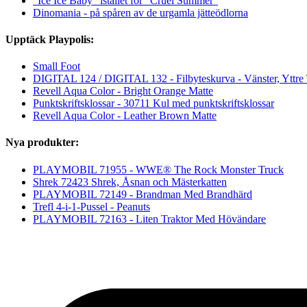
“Ice Ice Baby” istället för “Cruel Summer”
Dinomania - på spåren av de urgamla jätteödlorna
Upptäck Playpolis:
Small Foot
DIGITAL 124 / DIGITAL 132 - Filbyteskurva - Vänster, Yttre T
Revell Aqua Color - Bright Orange Matte
Punktskriftsklossar - 30711 Kul med punktskriftsklossar
Revell Aqua Color - Leather Brown Matte
Nya produkter:
PLAYMOBIL 71955 - WWE® The Rock Monster Truck
Shrek 72423 Shrek, Åsnan och Mästerkatten
PLAYMOBIL 72149 - Brandman Med Brandhärd
Trefl 4-i-1-Pussel - Peanuts
PLAYMOBIL 72163 - Liten Traktor Med Hövändare