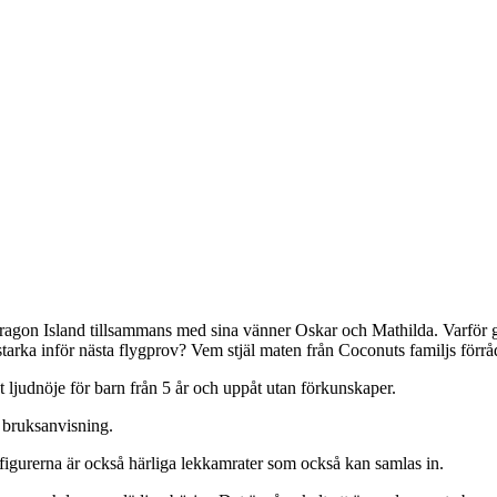
agon Island tillsammans med sina vänner Oskar och Mathilda. Varför g
ka inför nästa flygprov? Vem stjäl maten från Coconuts familjs förråd
ljudnöje för barn från 5 år och uppåt utan förkunskaper.
n bruksanvisning.
figurerna är också härliga lekkamrater som också kan samlas in.