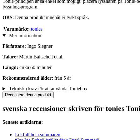
Tonie-principen är så enkel som möjligt: placera lyssnaren på Tonie-bo
lyssningsprogram.
OBS
: Denna produkt innehåller tyskt språk.
Varumärke:
tonies
Mer information
Författare:
Ingo Siegner
Talare:
Martin Baltscheit et al.
Längd:
cirka 60 minuter
Rekommenderad ålder:
från 5 år
Tekniska krav för att använda Toniebox
Recensera denna produkt
svenska recensioner skriven för tonies Ton
Senaste artiklarna:
Lekfull hela sommaren