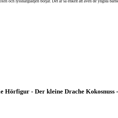
xen och lyssnarglädjen börjar. Det är så enkelt att även de yngsta barne
ie Hörfigur - Der kleine Drache Kokosnuss -