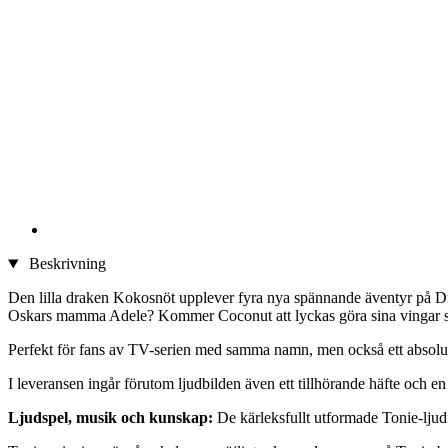
Beskrivning
Den lilla draken Kokosnöt upplever fyra nya spännande äventyr på Dr
Oskars mamma Adele? Kommer Coconut att lyckas göra sina vingar star
Perfekt för fans av TV-serien med samma namn, men också ett absolut 
I leveransen ingår förutom ljudbilden även ett tillhörande häfte och e
Ljudspel, musik och kunskap:
De kärleksfullt utformade Tonie-ljud