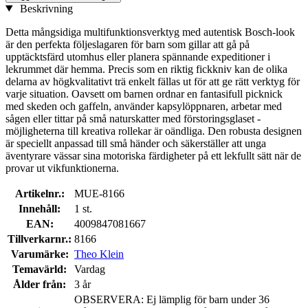
Beskrivning
Detta mångsidiga multifunktionsverktyg med autentisk Bosch-look
är den perfekta följeslagaren för barn som gillar att gå på
upptäcktsfärd utomhus eller planera spännande expeditioner i
lekrummet där hemma. Precis som en riktig fickkniv kan de olika
delarna av högkvalitativt trä enkelt fällas ut för att ge rätt verktyg för
varje situation. Oavsett om barnen ordnar en fantasifull picknick
med skeden och gaffeln, använder kapsylöppnaren, arbetar med
sågen eller tittar på små naturskatter med förstoringsglaset -
möjligheterna till kreativa rollekar är oändliga. Den robusta designen
är speciellt anpassad till små händer och säkerställer att unga
äventyrare vässar sina motoriska färdigheter på ett lekfullt sätt när de
provar ut vikfunktionerna.
Artikelnr.:
MUE-8166
Innehåll:
1 st.
EAN:
4009847081667
Tillverkarnr.:
8166
Varumärke:
Theo Klein
Temavärld:
Vardag
Ålder från:
3 år
OBSERVERA: Ej lämplig för barn under 36