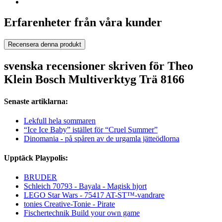
Erfarenheter från våra kunder
Recensera denna produkt
svenska recensioner skriven för Theo
Klein Bosch Multiverktyg Trä 8166
Senaste artiklarna:
Lekfull hela sommaren
“Ice Ice Baby” istället för “Cruel Summer”
Dinomania - på spåren av de urgamla jätteödlorna
Upptäck Playpolis:
BRUDER
Schleich 70793 - Bayala - Magisk hjort
LEGO Star Wars - 75417 AT-ST™-vandrare
tonies Creative-Tonie - Pirate
Fischertechnik Build your own game