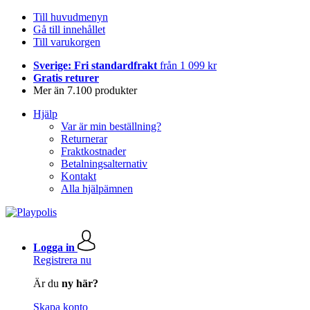
Till huvudmenyn
Gå till innehållet
Till varukorgen
Sverige: Fri standardfrakt
från 1 099 kr
Gratis returer
Mer än 7.100 produkter
Hjälp
Var är min beställning?
Returnerar
Fraktkostnader
Betalningsalternativ
Kontakt
Alla hjälpämnen
Logga in
Registrera nu
Är du
ny här?
Skapa konto