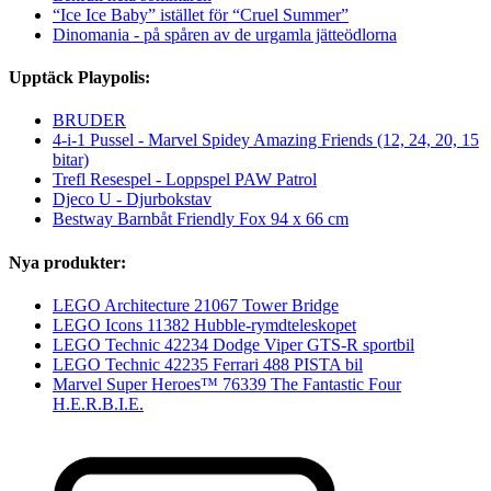
“Ice Ice Baby” istället för “Cruel Summer”
Dinomania - på spåren av de urgamla jätteödlorna
Upptäck Playpolis:
BRUDER
4-i-1 Pussel - Marvel Spidey Amazing Friends (12, 24, 20, 15
bitar)
Trefl Resespel - Loppspel PAW Patrol
Djeco U - Djurbokstav
Bestway Barnbåt Friendly Fox 94 x 66 cm
Nya produkter:
LEGO Architecture 21067 Tower Bridge
LEGO Icons 11382 Hubble-rymdteleskopet
LEGO Technic 42234 Dodge Viper GTS-R sportbil
LEGO Technic 42235 Ferrari 488 PISTA bil
Marvel Super Heroes™ 76339 The Fantastic Four
H.E.R.B.I.E.