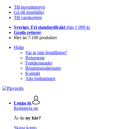
Till huvudmenyn
Gå till innehållet
Till varukorgen
Sverige: Fri standardfrakt
från 1 099 kr
Gratis returer
Mer än 7.100 produkter
Hjälp
Var är min beställning?
Returnerar
Fraktkostnader
Betalningsalternativ
Kontakt
Alla hjälpämnen
Logga in
Registrera nu
Är du
ny här?
Skapa konto