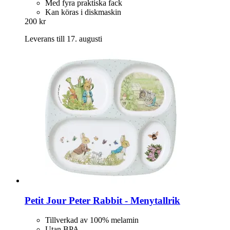
Med fyra praktiska fack
Kan köras i diskmaskin
200 kr
Leverans till 17. augusti
Petit Jour
Peter Rabbit -​ Menytallrik
Tillverkad av 100% melamin
Utan BPA