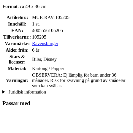
Format
: ca 49 x 36 cm
Artikelnr.:
MUE-RAV-105205
Innehåll:
1 st.
EAN:
4005556105205
Tillverkarnr.:
105205
Varumärke:
Ravensburger
Ålder från:
6 år
Stars &
Bilar, Disney
licenser:
Material:
Kartong / Papper
OBSERVERA: Ej lämplig för barn under 36
Varningar:
månader. Risk för kvävning på grund av smådelar
som kan sväljas.
Juridisk information
Passar med