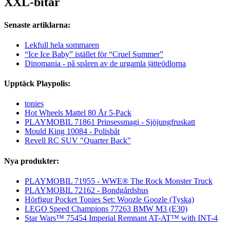
XXL-bitar
Senaste artiklarna:
Lekfull hela sommaren
“Ice Ice Baby” istället för “Cruel Summer”
Dinomania - på spåren av de urgamla jätteödlorna
Upptäck Playpolis:
tonies
Hot Wheels Mattel 80 År 5-Pack
PLAYMOBIL 71861 Prinsessmagi - Sjöjungfruskatt
Mould King 10084 - Polisbåt
Revell RC SUV "Quarter Back"
Nya produkter:
PLAYMOBIL 71955 - WWE® The Rock Monster Truck
PLAYMOBIL 72162 - Bondgårdshus
Hörfigur Pocket Tonies Set: Woozle Goozle (Tyska)
LEGO Speed Champions 77263 BMW M3 (E30)
Star Wars™ 75454 Imperial Remnant AT-AT™ with INT-4