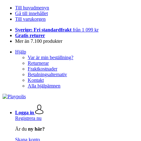
Till huvudmenyn
Gå till innehållet
Till varukorgen
Sverige: Fri standardfrakt
från 1 099 kr
Gratis returer
Mer än 7.100 produkter
Hjälp
Var är min beställning?
Returnerar
Fraktkostnader
Betalningsalternativ
Kontakt
Alla hjälpämnen
Logga in
Registrera nu
Är du
ny här?
Skapa konto