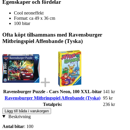
Egenskaper och fördelar
Cool neoneffekt
Format: ca 49 x 36 cm
100 bitar
Ofta köpt tillsammans med Ravensburger
Mitbringspiel Affenbande (Tyska)
Ravensburger Puzzle - Cars Neon, 100 XXL-bitar
141 kr
Ravensburger Mitbringspiel Affenbande (Tyska)
95 kr
Totalpris:
236 kr
Lägg till båda i varukorgen
Beskrivning
Antal bitar
: 100