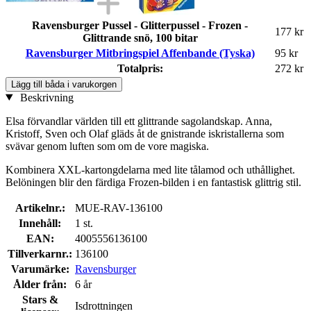
Ravensburger Pussel - Glitterpussel - Frozen -
177 kr
Glittrande snö, 100 bitar
Ravensburger Mitbringspiel Affenbande (Tyska)
95 kr
Totalpris:
272 kr
Lägg till båda i varukorgen
Beskrivning
Elsa förvandlar världen till ett glittrande sagolandskap. Anna,
Kristoff, Sven och Olaf gläds åt de gnistrande iskristallerna som
svävar genom luften som om de vore magiska.
Kombinera XXL-kartongdelarna med lite tålamod och uthållighet.
Belöningen blir den färdiga Frozen-bilden i en fantastisk glittrig stil.
Artikelnr.:
MUE-RAV-136100
Innehåll:
1 st.
EAN:
4005556136100
Tillverkarnr.:
136100
Varumärke:
Ravensburger
Ålder från:
6 år
Stars &
Isdrottningen