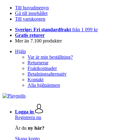
Till huvudmenyn
Gå till innehållet
Till varukorgen
Sverige: Fri standardfrakt
från 1 099 kr
Gratis returer
Mer än 7.100 produkter
Hjälp
Var är min beställning?
Returnerar
Fraktkostnader
Betalningsalternativ
Kontakt
Alla hjälpämnen
Logga in
Registrera nu
Är du
ny här?
Skapa konto