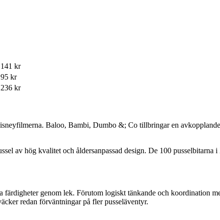
141 kr
95 kr
236 kr
Disneyfilmerna. Baloo, Bambi, Dumbo &; Co tillbringar en avkopplande d
ussel av hög kvalitet och åldersanpassad design. De 100 pusselbitarna i
ånga färdigheter genom lek. Förutom logiskt tänkande och koordination
väcker redan förväntningar på fler pusseläventyr.