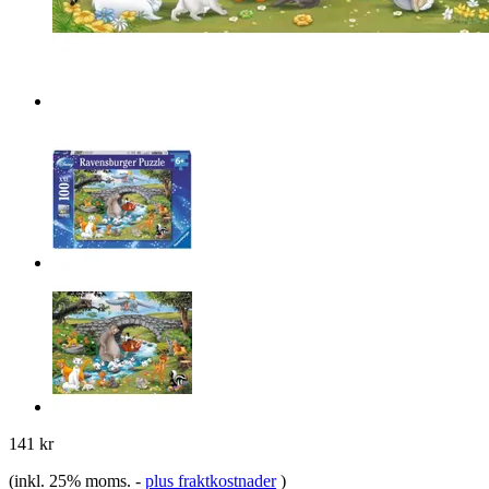
141 kr
(inkl. 25% moms.
-
plus fraktkostnader
)