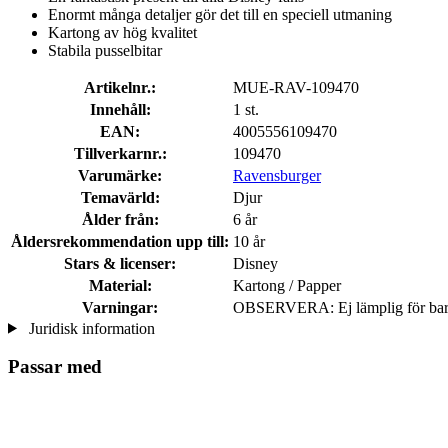
Enormt många detaljer gör det till en speciell utmaning
Kartong av hög kvalitet
Stabila pusselbitar
Artikelnr.:
MUE-RAV-109470
Innehåll:
1 st.
EAN:
4005556109470
Tillverkarnr.:
109470
Varumärke:
Ravensburger
Temavärld:
Djur
Ålder från:
6 år
Åldersrekommendation upp till:
10 år
Stars & licenser:
Disney
Material:
Kartong / Papper
Varningar:
OBSERVERA: Ej lämplig för barn 
Juridisk information
Passar med