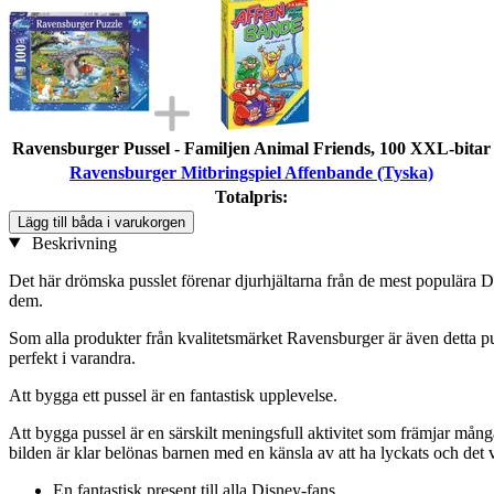
Ravensburger Pussel - Familjen Animal Friends, 100 XXL-bitar
Ravensburger Mitbringspiel Affenbande (Tyska)
Totalpris:
Lägg till båda i varukorgen
Beskrivning
Det här drömska pusslet förenar djurhjältarna från de mest populära 
dem.
Som alla produkter från kvalitetsmärket Ravensburger är även detta p
perfekt i varandra.
Att bygga ett pussel är en fantastisk upplevelse.
Att bygga pussel är en särskilt meningsfull aktivitet som främjar m
bilden är klar belönas barnen med en känsla av att ha lyckats och det 
En fantastisk present till alla Disney-fans