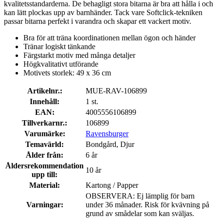
kvalitetsstandarderna. De behagligt stora bitarna är bra att hålla i och
kan lätt plockas upp av barnhänder. Tack vare Softclick-tekniken
passar bitarna perfekt i varandra och skapar ett vackert motiv.
Bra för att träna koordinationen mellan ögon och händer
Tränar logiskt tänkande
Färgstarkt motiv med många detaljer
Högkvalitativt utförande
Motivets storlek: 49 x 36 cm
Artikelnr.:
MUE-RAV-106899
Innehåll:
1 st.
EAN:
4005556106899
Tillverkarnr.:
106899
Varumärke:
Ravensburger
Temavärld:
Bondgård, Djur
Ålder från:
6 år
Åldersrekommendation
10 år
upp till:
Material:
Kartong / Papper
OBSERVERA: Ej lämplig för barn
Varningar:
under 36 månader. Risk för kvävning på
grund av smådelar som kan sväljas.