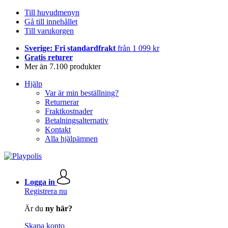
Till huvudmenyn
Gå till innehållet
Till varukorgen
Sverige: Fri standardfrakt
från 1 099 kr
Gratis returer
Mer än 7.100 produkter
Hjälp
Var är min beställning?
Returnerar
Fraktkostnader
Betalningsalternativ
Kontakt
Alla hjälpämnen
Logga in
Registrera nu
Är du
ny här?
Skapa konto