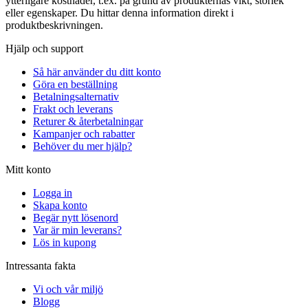
ytterligare kostnader, t.ex. på grund av produkternas vikt, storlek
eller egenskaper. Du hittar denna information direkt i
produktbeskrivningen.
Hjälp och support
Så här använder du ditt konto
Göra en beställning
Betalningsalternativ
Frakt och leverans
Returer & återbetalningar
Kampanjer och rabatter
Behöver du mer hjälp?
Mitt konto
Logga in
Skapa konto
Begär nytt lösenord
Var är min leverans?
Lös in kupong
Intressanta fakta
Vi och vår miljö
Blogg