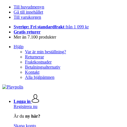
Till huvudmenyn
Gå till innehållet
Till varukorgen
Sverige: Fri standardfrakt
från 1 099 kr
Gratis returer
Mer än 7.100 produkter
Hjälp
Var är min beställning?
Returnerar
Fraktkostnader
Betalningsalternativ
Kontakt
Alla hjälpämnen
Logga in
Registrera nu
Är du
ny här?
Skapa konto