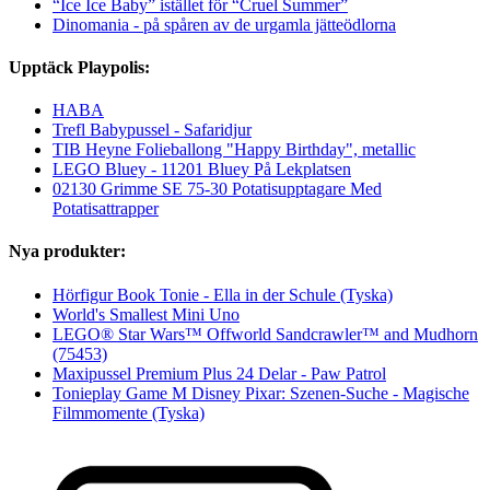
“Ice Ice Baby” istället för “Cruel Summer”
Dinomania - på spåren av de urgamla jätteödlorna
Upptäck Playpolis:
HABA
Trefl Babypussel - Safaridjur
TIB Heyne Folieballong "Happy Birthday", metallic
LEGO Bluey - 11201 Bluey På Lekplatsen
02130 Grimme SE 75-30 Potatisupptagare Med
Potatisattrapper
Nya produkter:
Hörfigur Book Tonie - Ella in der Schule (Tyska)
World's Smallest Mini Uno
LEGO® Star Wars™ Offworld Sandcrawler™ and Mudhorn
(75453)
Maxipussel Premium Plus 24 Delar - Paw Patrol
Tonieplay Game M Disney Pixar: Szenen-Suche - Magische
Filmmomente (Tyska)