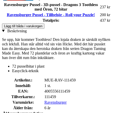
Ravensburger Pussel - 3D-pussel - Dragons 3 Toothless
237 kr
med Öron, 72 bitar
Ravensburger Pussel - Tillbehör - Roll your Puzzle!
200 kr
Totalpris:
437 kr
Lägg till båda i varukorgen
Beskrivning
Se upp, här kommer Toothless! Den lojala draken är särskilt nyfiken
och lekfull. Han står alltid vid sin vän Hicke. Med det här pusslet
kan du återskapa den heroiska draken från serien Dragon Taming
Made Easy. Med 72 plastdelar och öron av kraftig kartong vakar
han över ditt rum från inkräktare.
72 pusselbitar i plast
Easyclick-teknik
Artikelnr.:
MUE-RAV-111459
Innehåll:
1 st.
EAN:
4005556111459
Tillverkarnr.:
111459
Varumärke:
Ravensburger
Ålder från:
6 år