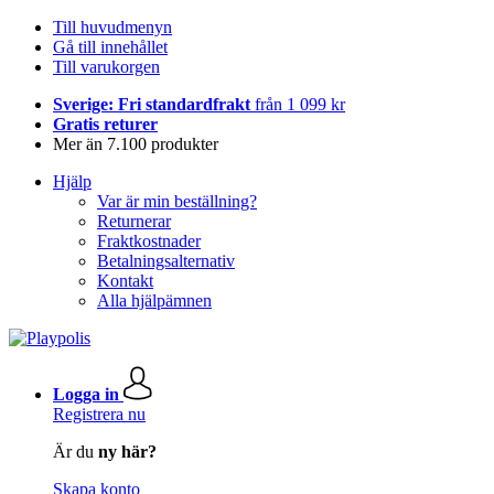
Till huvudmenyn
Gå till innehållet
Till varukorgen
Sverige: Fri standardfrakt
från 1 099 kr
Gratis returer
Mer än 7.100 produkter
Hjälp
Var är min beställning?
Returnerar
Fraktkostnader
Betalningsalternativ
Kontakt
Alla hjälpämnen
Logga in
Registrera nu
Är du
ny här?
Skapa konto