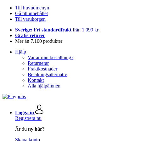
Till huvudmenyn
Gå till innehållet
Till varukorgen
Sverige: Fri standardfrakt
från 1 099 kr
Gratis returer
Mer än 7.100 produkter
Hjälp
Var är min beställning?
Returnerar
Fraktkostnader
Betalningsalternativ
Kontakt
Alla hjälpämnen
Logga in
Registrera nu
Är du
ny här?
Skapa konto