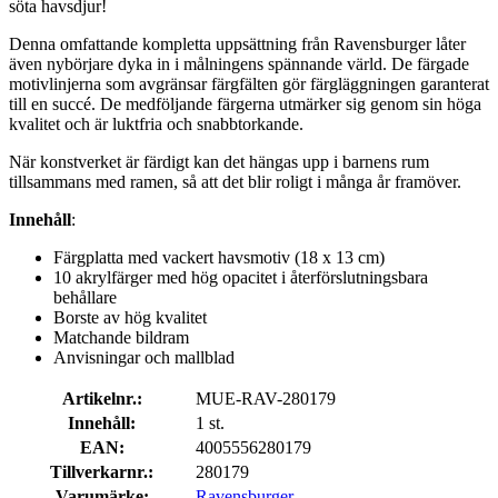
söta havsdjur!
Denna omfattande kompletta uppsättning från Ravensburger låter
även nybörjare dyka in i målningens spännande värld. De färgade
motivlinjerna som avgränsar färgfälten gör färgläggningen garanterat
till en succé. De medföljande färgerna utmärker sig genom sin höga
kvalitet och är luktfria och snabbtorkande.
När konstverket är färdigt kan det hängas upp i barnens rum
tillsammans med ramen, så att det blir roligt i många år framöver.
Innehåll
:
Färgplatta med vackert havsmotiv (18 x 13 cm)
10 akrylfärger med hög opacitet i återförslutningsbara
behållare
Borste av hög kvalitet
Matchande bildram
Anvisningar och mallblad
Artikelnr.:
MUE-RAV-280179
Innehåll:
1 st.
EAN:
4005556280179
Tillverkarnr.:
280179
Varumärke:
Ravensburger