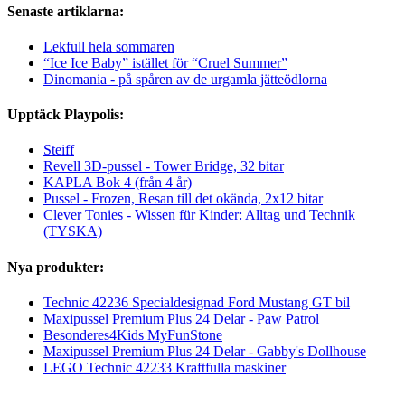
Senaste artiklarna:
Lekfull hela sommaren
“Ice Ice Baby” istället för “Cruel Summer”
Dinomania - på spåren av de urgamla jätteödlorna
Upptäck Playpolis:
Steiff
Revell 3D-pussel - Tower Bridge, 32 bitar
KAPLA Bok 4 (från 4 år)
Pussel - Frozen, Resan till det okända, 2x12 bitar
Clever Tonies - Wissen für Kinder: Alltag und Technik
(TYSKA)
Nya produkter:
Technic 42236 Specialdesignad Ford Mustang GT bil
Maxipussel Premium Plus 24 Delar - Paw Patrol
Besonderes4Kids MyFunStone
Maxipussel Premium Plus 24 Delar - Gabby's Dollhouse
LEGO Technic 42233 Kraftfulla maskiner