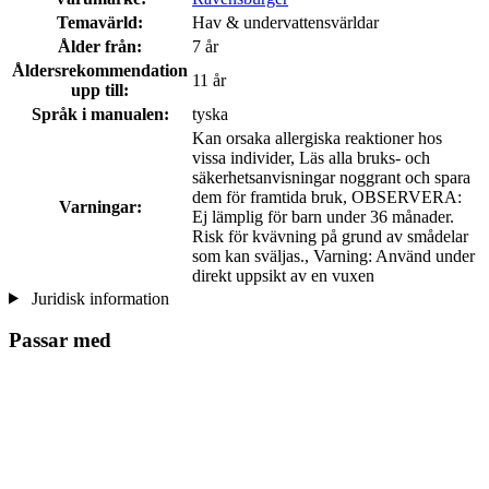
Temavärld:
Hav & undervattensvärldar
Ålder från:
7 år
Åldersrekommendation
11 år
upp till:
Språk i manualen:
tyska
Kan orsaka allergiska reaktioner hos
vissa individer, Läs alla bruks- och
säkerhetsanvisningar noggrant och spara
dem för framtida bruk, OBSERVERA:
Varningar:
Ej lämplig för barn under 36 månader.
Risk för kvävning på grund av smådelar
som kan sväljas., Varning: Använd under
direkt uppsikt av en vuxen
Juridisk information
Passar med