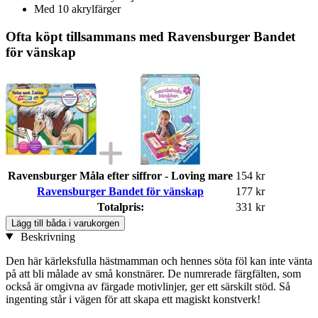
Med 10 akrylfärger
Ofta köpt tillsammans med Ravensburger Bandet
för vänskap
Ravensburger Måla efter siffror - Loving mare
154 kr
Ravensburger Bandet för vänskap
177 kr
Totalpris:
331 kr
Lägg till båda i varukorgen
Beskrivning
Den här kärleksfulla hästmamman och hennes söta föl kan inte vänta
på att bli målade av små konstnärer. De numrerade färgfälten, som
också är omgivna av färgade motivlinjer, ger ett särskilt stöd. Så
ingenting står i vägen för att skapa ett magiskt konstverk!