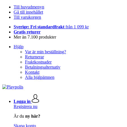
Till huvudmenyn
Gå till innehållet
Till varukorgen
Sverige: Fri standardfrakt
från 1 099 kr
Gratis returer
Mer än 7.100 produkter
Hjälp
Var är min beställning?
Returnerar
Fraktkostnader
Betalningsalternativ
Kontakt
Alla hjälpämnen
Logga in
Registrera nu
Är du
ny här?
Skapa konto