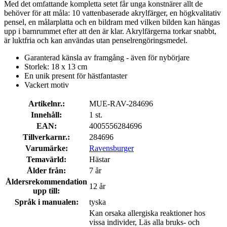
Med det omfattande kompletta setet får unga konstnärer allt de
behöver för att måla: 10 vattenbaserade akrylfärger, en högkvalitativ
pensel, en målarplatta och en bildram med vilken bilden kan hängas
upp i barnrummet efter att den är klar. Akrylfärgerna torkar snabbt,
är luktfria och kan användas utan penselrengöringsmedel.
Garanterad känsla av framgång - även för nybörjare
Storlek: 18 x 13 cm
En unik present för hästfantaster
Vackert motiv
Artikelnr.:
MUE-RAV-284696
Innehåll:
1 st.
EAN:
4005556284696
Tillverkarnr.:
284696
Varumärke:
Ravensburger
Temavärld:
Hästar
Ålder från:
7 år
Åldersrekommendation
12 år
upp till:
Språk i manualen:
tyska
Kan orsaka allergiska reaktioner hos
vissa individer, Läs alla bruks- och