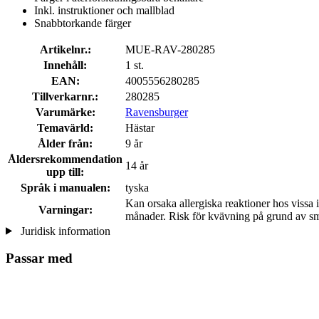
Inkl. instruktioner och mallblad
Snabbtorkande färger
Artikelnr.:
MUE-RAV-280285
Innehåll:
1 st.
EAN:
4005556280285
Tillverkarnr.:
280285
Varumärke:
Ravensburger
Temavärld:
Hästar
Ålder från:
9 år
Åldersrekommendation
14 år
upp till:
Språk i manualen:
tyska
Kan orsaka allergiska reaktioner hos viss
Varningar:
månader. Risk för kvävning på grund av sm
Juridisk information
Passar med