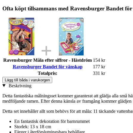
Ofta köpt tillsammans med Ravensburger Bandet fö
Ravensburger Måla efter siffror - Hästdröm
154 kr
Ravensburger Bandet för vänskap
177 kr
Totalpris:
331 kr
Lägg till båda i varukorgen
Beskrivning
Detta fantastiska målningsset kommer garanterat att glädja alla små h
medföljande ramen. Efter denna känsla av framgång kommer glädjen i d
Detta set innehåller allt som behövs för att måla: 11 täckande vattenba
En fantastisk dekoration för barnrummet
Storlek: 13 x 18 cm
Färger i återförslutningsbara behållare