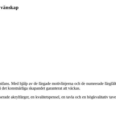
r vänskap
ästfans. Med hjälp av de färgade motivlinjerna och de numrerade färgfä
et konstnärliga skapandet garanterat att väckas.
serade akrylfärger, en kvalitetspensel, en tavla och en högkvalitativ tav