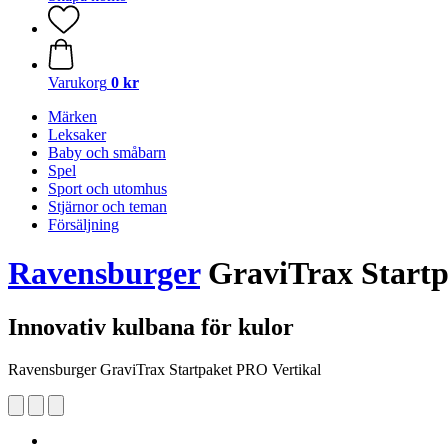
Varukorg
0 kr
Märken
Leksaker
Baby och småbarn
Spel
Sport och utomhus
Stjärnor och teman
Försäljning
Ravensburger
GraviTrax Startp
Innovativ kulbana för kulor
Ravensburger GraviTrax Startpaket PRO Vertikal