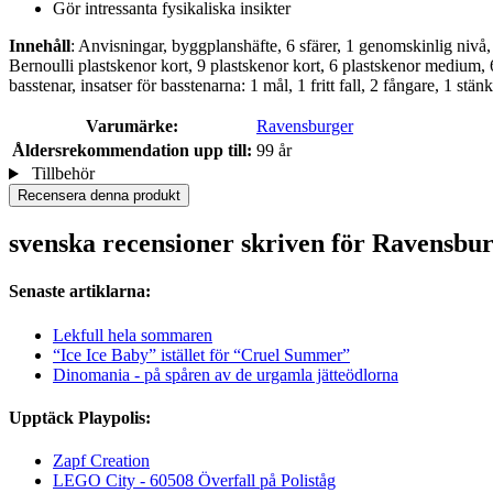
Gör intressanta fysikaliska insikter
Innehåll
: Anvisningar, byggplanshäfte, 6 sfärer, 1 genomskinlig nivå,
Bernoulli plastskenor kort, 9 plastskenor kort, 6 plastskenor medium, 6
basstenar, insatser för basstenarna: 1 mål, 1 fritt fall, 2 fångare, 1 stänk
Varumärke:
Ravensburger
Åldersrekommendation upp till:
99 år
Tillbehör
Recensera denna produkt
svenska recensioner skriven för Ravensbu
Senaste artiklarna:
Lekfull hela sommaren
“Ice Ice Baby” istället för “Cruel Summer”
Dinomania - på spåren av de urgamla jätteödlorna
Upptäck Playpolis:
Zapf Creation
LEGO City - 60508 Överfall på Poliståg