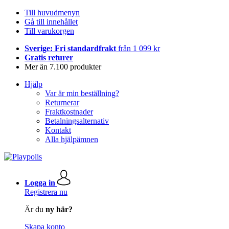
Till huvudmenyn
Gå till innehållet
Till varukorgen
Sverige: Fri standardfrakt
från 1 099 kr
Gratis returer
Mer än 7.100 produkter
Hjälp
Var är min beställning?
Returnerar
Fraktkostnader
Betalningsalternativ
Kontakt
Alla hjälpämnen
Logga in
Registrera nu
Är du
ny här?
Skapa konto