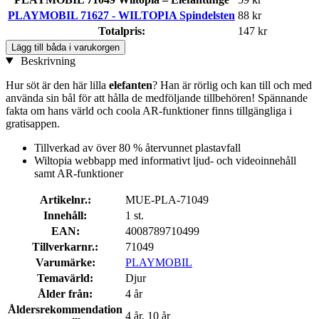
PLAYMOBIL 71627 - WILTOPIA Spindelsten
88 kr
Totalpris:
147 kr
Lägg till båda i varukorgen
Beskrivning
Hur söt är den här lilla
elefanten
? Han är rörlig och kan till och med
använda sin bål för att hålla de medföljande tillbehören! Spännande
fakta om hans värld och coola AR-funktioner finns tillgängliga i
gratisappen.
Tillverkad av över 80 % återvunnet plastavfall
Wiltopia webbapp med informativt ljud- och videoinnehåll
samt AR-funktioner
Artikelnr.:
MUE-PLA-71049
Innehåll:
1 st.
EAN:
4008789710499
Tillverkarnr.:
71049
Varumärke:
PLAYMOBIL
Temavärld:
Djur
Ålder från:
4 år
Åldersrekommendation
4 år, 10 år