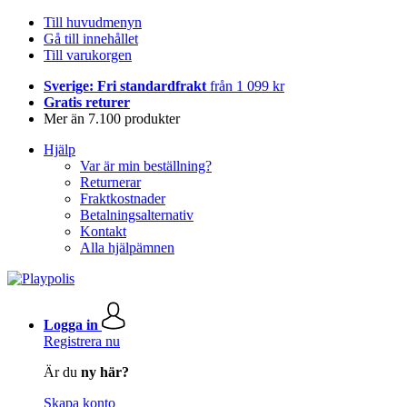
Till huvudmenyn
Gå till innehållet
Till varukorgen
Sverige: Fri standardfrakt
från 1 099 kr
Gratis returer
Mer än 7.100 produkter
Hjälp
Var är min beställning?
Returnerar
Fraktkostnader
Betalningsalternativ
Kontakt
Alla hjälpämnen
Logga in
Registrera nu
Är du
ny här?
Skapa konto