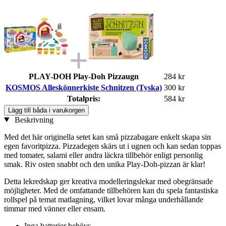
PLAY-DOH Play-Doh Pizzaugn
284 kr
KOSMOS Alleskönnerkiste Schnitzen (Tyska)
300 kr
Totalpris:
584 kr
Lägg till båda i varukorgen
Beskrivning
Med det här originella setet kan små pizzabagare enkelt skapa sin
egen favoritpizza. Pizzadegen skärs ut i ugnen och kan sedan toppas
med tomater, salami eller andra läckra tillbehör enligt personlig
smak. Riv osten snabbt och den unika Play-Doh-pizzan är klar!
Detta lekredskap ger kreativa modelleringslekar med obegränsade
möjligheter. Med de omfattande tillbehören kan du spela fantastiska
rollspel på temat matlagning, vilket lovar många underhållande
timmar med vänner eller ensam.
Inga batterier behövs