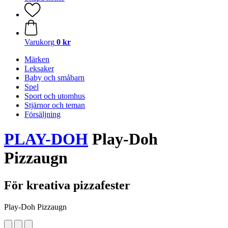
Varukorg
0 kr
Märken
Leksaker
Baby och småbarn
Spel
Sport och utomhus
Stjärnor och teman
Försäljning
PLAY-DOH
Play-Doh
Pizzaugn
För kreativa pizzafester
Play-Doh Pizzaugn