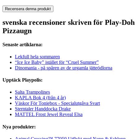
Recensera denna produkt
svenska recensioner skriven för Play-Doh
Pizzaugn
Senaste artiklarna:
Lekfull hela sommaren
“Ice Ice Baby” istället för “Cruel Summer”
Dinomania - på spåren av de urgamla jätteödlorna
Upptäck Playpolis:
Salta Trampolines
KAPLA Bok 4 (från 4 år)
Väskor För Toniebox - Specialutgåva Svart
Sterntaler Handdocka Drake
MATTEL Frost Jewel Reveal Elsa
Nya produkter:
Animal Crossing™ 77059 Utflykt med Nepp & Schlepp