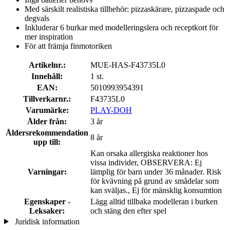
Med särskilt realistiska tillbehör: pizzaskärare, pizzaspade och
degvals
Inkluderar 6 burkar med modelleringslera och receptkort för
mer inspiration
För att främja finmotoriken
Artikelnr.:
MUE-HAS-F43735L0
Innehåll:
1 st.
EAN:
5010993954391
Tillverkarnr.:
F43735L0
Varumärke:
PLAY-DOH
Ålder från:
3 år
Åldersrekommendation
8 år
upp till:
Kan orsaka allergiska reaktioner hos
vissa individer, OBSERVERA: Ej
Varningar:
lämplig för barn under 36 månader. Risk
för kvävning på grund av smådelar som
kan sväljas., Ej för mänsklig konsumtion
Egenskaper -
Lägg alltid tillbaka modelleran i burken
Leksaker:
och stäng den efter spel
Juridisk information