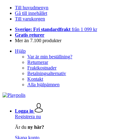
Till huvudmenyn
Gå till innehållet
Till varukorgen
Sverige: Fri standardfrakt
från 1 099 kr
Gratis returer
Mer än 7.100 produkter
Hjälp
Var är min beställning?
Returnerar
Fraktkostnader
Betalningsalternativ
Kontakt
Alla hjälpämnen
Logga in
Registrera nu
Är du
ny här?
Skapa konto