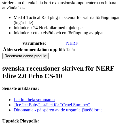
strider kan du enkelt ta bort expansionskomponenterna och bara
använda basen.
Med 4 Tactical Rail plug-in skenor för valfria förlängningar
(ingår inte)
Inkluderar 24 Nerf-pilar med mjuk spets
Inkluderar ett axelstöd och en förlängning av pipan
Varumärke:
NERF
Åldersrekommendation upp till:
12 år
Recensera denna produkt
svenska recensioner skriven för NERF
Elite 2.0 Echo CS-10
Senaste artiklarna:
Lekfull hela sommaren
“Ice Ice Baby” istället för “Cruel Summer”
Dinomania - på spåren av de urgamla jätteödlorna
Upptäck Playpolis: