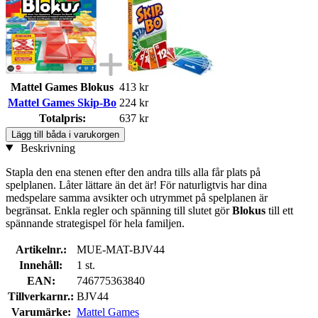
Mattel Games Blokus
413 kr
Mattel Games Skip-Bo
224 kr
Totalpris:
637 kr
Lägg till båda i varukorgen
Beskrivning
Stapla den ena stenen efter den andra tills alla får plats på
spelplanen. Låter lättare än det är! För naturligtvis har dina
medspelare samma avsikter och utrymmet på spelplanen är
begränsat. Enkla regler och spänning till slutet gör
Blokus
till ett
spännande strategispel för hela familjen.
Artikelnr.:
MUE-MAT-BJV44
Innehåll:
1 st.
EAN:
746775363840
Tillverkarnr.:
BJV44
Varumärke:
Mattel Games