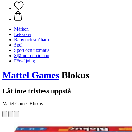
Märken
Leksaker
Baby och småbarn
Spel
Sport och utomhus
Stjärnor och teman
Försäljning
Mattel Games
Blokus
Låt inte tristess uppstå
Mattel Games Blokus