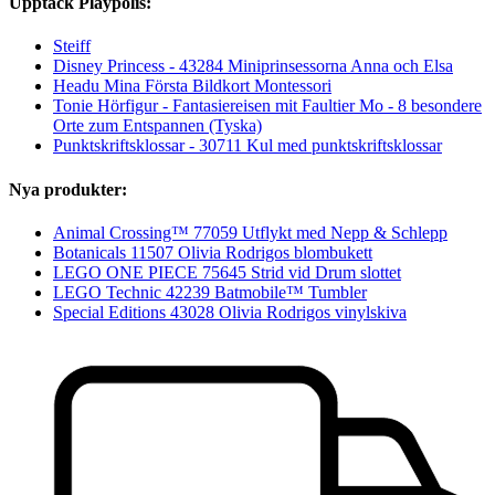
Upptäck Playpolis:
Steiff
Disney Princess - 43284 Miniprinsessorna Anna och Elsa
Headu Mina Första Bildkort Montessori
Tonie Hörfigur - Fantasiereisen mit Faultier Mo - 8 besondere
Orte zum Entspannen (Tyska)
Punktskriftsklossar - 30711 Kul med punktskriftsklossar
Nya produkter:
Animal Crossing™ 77059 Utflykt med Nepp & Schlepp
Botanicals 11507 Olivia Rodrigos blombukett
LEGO ONE PIECE 75645 Strid vid Drum slottet
LEGO Technic 42239 Batmobile™ Tumbler
Special Editions 43028 Olivia Rodrigos vinylskiva