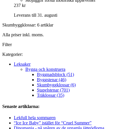
Möjliggör första motoriska upplevelser
237 kr
Leverans till 31. augusti
Skumbyggklossar: 6 artiklar
Alla priser inkl. moms.
Filter
Kategorier:
Leksaker
Bygga och konstruera
Byggnadsblock (51)
Byggstenar (46)
Skumbyggklossar (6)
Stapelstenar (701)
Träklossar (35)
Senaste artiklarna:
Lekfull hela sommaren
“Ice Ice Baby” istället för “Cruel Summer”
Dinomania - på spåren av de urgamla jätteödlorna