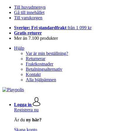
Till huvudmenyn
Gå till innehållet
Till varukorgen
Sverige: Fri standardfrakt
från 1 099 kr
Gratis returer
Mer än 7.100 produkter
Hjälp
Var är min beställning?
Returnerar
Fraktkostnader
Betalningsalternativ
Kontakt
Alla hjälpämnen
Logga in
Registrera nu
Är du
ny här?
Skapa konto