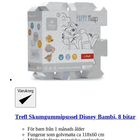
Varukorg
Trefl
Skumgummipussel Disney Bambi, 8 bitar
För barn från 1 månads ålder
Fungerar som golvmatta ca 118x60 cm