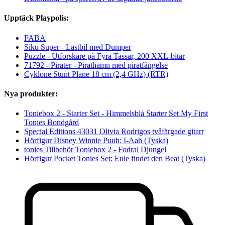
Upptäck Playpolis:
FABA
Siku Super - Lastbil med Dumper
Puzzle - Utforskare på Fyra Tassar, 200 XXL-bitar
71792 - Pirater - Pirathamn med piratfängelse
Cyklone Stunt Plane 18 cm (2,4 GHz) (RTR)
Nya produkter:
Toniebox 2 - Starter Set - Himmelsblå Starter Set My First
Tonies Bondgård
Special Editions 43031 Olivia Rodrigos tvåfärgade gitarr
Hörfigur Disney Winnie Puuh: I-Aah (Tyska)
tonies Tillbehör Toniebox 2 - Fodral Djungel
Hörfigur Pocket Tonies Set: Eule findet den Beat (Tyska)