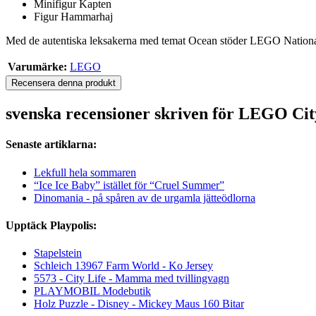
Minifigur Kapten
Figur Hammarhaj
Med de autentiska leksakerna med temat Ocean stöder LEGO National Ge
Varumärke:
LEGO
Recensera denna produkt
svenska recensioner skriven för LEGO Cit
Senaste artiklarna:
Lekfull hela sommaren
“Ice Ice Baby” istället för “Cruel Summer”
Dinomania - på spåren av de urgamla jätteödlorna
Upptäck Playpolis:
Stapelstein
Schleich 13967 Farm World - Ko Jersey
5573 - City Life - Mamma med tvillingvagn
PLAYMOBIL Modebutik
Holz Puzzle - Disney - Mickey Maus 160 Bitar