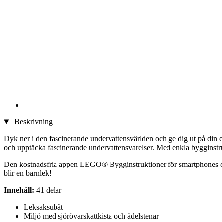
Beskrivning
Dyk ner i den fascinerande undervattensvärlden och ge dig ut på din e
och upptäcka fascinerande undervattensvarelser. Med enkla bygginstru
Den kostnadsfria appen LEGO® Bygginstruktioner för smartphones och 
blir en barnlek!
Innehåll:
41 delar
Leksaksubåt
Miljö med sjörövarskattkista och ädelstenar