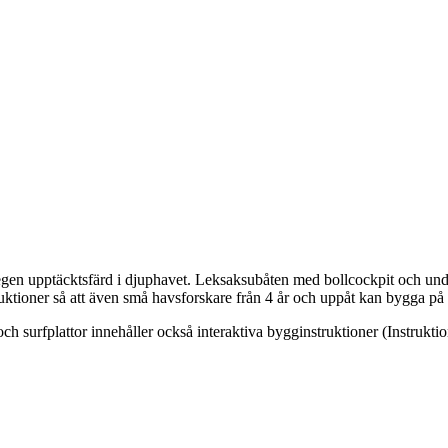
gen upptäcktsfärd i djuphavet. Leksaksubåten med bollcockpit och under
ktioner så att även små havsforskare från 4 år och uppåt kan bygga på
surfplattor innehåller också interaktiva bygginstruktioner (Instrukti