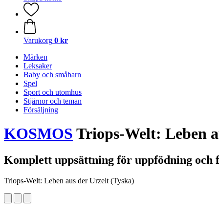
Varukorg
0 kr
Märken
Leksaker
Baby och småbarn
Spel
Sport och utomhus
Stjärnor och teman
Försäljning
KOSMOS
Triops-Welt: Leben a
Komplett uppsättning för uppfödning och 
Triops-Welt: Leben aus der Urzeit (Tyska)