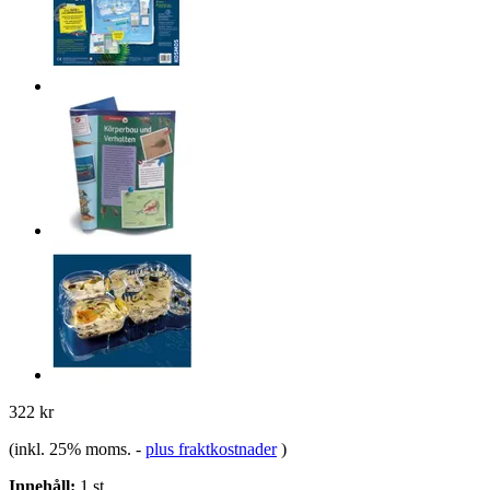
322 kr
(inkl. 25% moms.
-
plus fraktkostnader
)
Innehåll:
1 st.