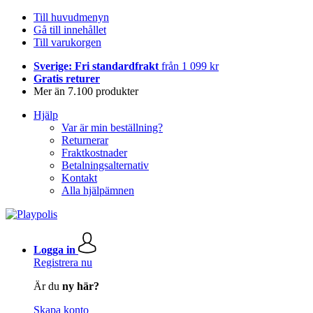
Till huvudmenyn
Gå till innehållet
Till varukorgen
Sverige: Fri standardfrakt
från 1 099 kr
Gratis returer
Mer än 7.100 produkter
Hjälp
Var är min beställning?
Returnerar
Fraktkostnader
Betalningsalternativ
Kontakt
Alla hjälpämnen
Logga in
Registrera nu
Är du
ny här?
Skapa konto