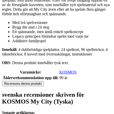
spelplan, som alltid omarbetas. Efter var tredje omgång öppnas ett
av de förseglade kuverten, som innehåller nytt spelmaterial och nya
regler. Detta gör att My City även efter att ha spelats flera gånger
förblir helt oförutsägbart och spännande.
Med två spelversioner
Bygg din stad i 24 steg
Ett spännande, men ändå enkelt spelkoncept
Legacy-principen förändrar spelet med varje tur
Addiktivt familjespel
Innehåll
: 4 dubbelsidiga spelplattor, 24 spelkort, 96 spelbrickor, 4
räknebrickor, 8 kuvert med överraskningar, instruktioner
OBS
: Denna produkt innehåller tysk text.
Varumärke:
KOSMOS
Åldersrekommendation upp till:
99 år
Recensera denna produkt
svenska recensioner skriven för
KOSMOS My City (Tyska)
Senaste artiklarna: