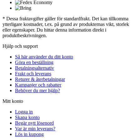
* Dessa fraktavgifter gäller för standardfrakt. Det kan tillkomma
ytterligare kostnader, t.ex. på grund av produkternas vikt, storlek
eller egenskaper. Du hittar denna information direkt i
produktbeskrivningen.
Hjälp och support
Så här använder du ditt konto
Göra en beställning
Betalningsalternativ
Frakt och leverans
Returer & återbetalningar
Kampanjer och rabatter
Behöver du mer hjälp?
Mitt konto
Logga in
Skapa konto
Begär nytt lösenord
Var är min leverans?
Lös in kupong