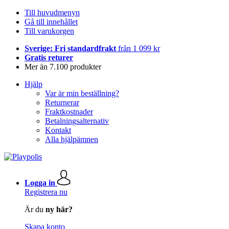
Till huvudmenyn
Gå till innehållet
Till varukorgen
Sverige: Fri standardfrakt
från 1 099 kr
Gratis returer
Mer än 7.100 produkter
Hjälp
Var är min beställning?
Returnerar
Fraktkostnader
Betalningsalternativ
Kontakt
Alla hjälpämnen
Logga in
Registrera nu
Är du
ny här?
Skapa konto