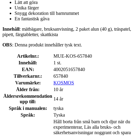
Lätt att göra
Unika färger
Snygg dekoration till barnrummet
En fantastisk gåva
Innehåll
: mätbägare, bruksanvisning, 2 paket alun (40 g), träspatel,
pipett, färgtabletter, skattkista
OBS
: Denna produkt innehåller tysk text.
Artikelnr.:
MUE-KOS-657840
Innehåll:
1 st.
EAN:
4002051657840
Tillverkarnr.:
657840
Varumärke:
KOSMOS
Ålder från:
10 år
Åldersrekommendation
14 år
upp till:
Språk i manualen:
tyska
Språk:
Tyska
Håll borta från små barn och djur när du
experimenterar, Läs alla bruks- och
säkerhetsanvisningar noggrant och spara