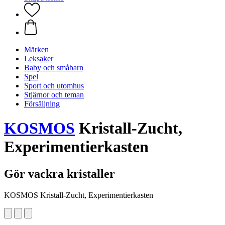
Märken
Leksaker
Baby och småbarn
Spel
Sport och utomhus
Stjärnor och teman
Försäljning
KOSMOS
Kristall-Zucht,
Experimentierkasten
Gör vackra kristaller
KOSMOS Kristall-Zucht, Experimentierkasten