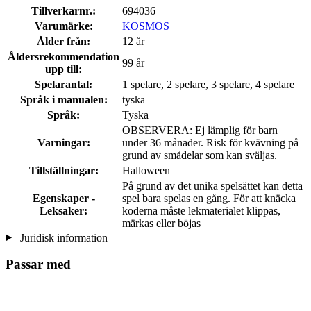
Tillverkarnr.:
694036
Varumärke:
KOSMOS
Ålder från:
12 år
Åldersrekommendation
99 år
upp till:
Spelarantal:
1 spelare, 2 spelare, 3 spelare, 4 spelare
Språk i manualen:
tyska
Språk:
Tyska
OBSERVERA: Ej lämplig för barn
Varningar:
under 36 månader. Risk för kvävning på
grund av smådelar som kan sväljas.
Tillställningar:
Halloween
På grund av det unika spelsättet kan detta
Egenskaper -
spel bara spelas en gång. För att knäcka
Leksaker:
koderna måste lekmaterialet klippas,
märkas eller böjas
Juridisk information
Passar med