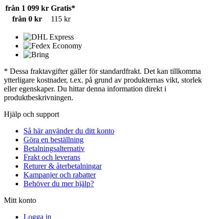
från 1 099 kr
Gratis*
från 0 kr
115 kr
* Dessa fraktavgifter gäller för standardfrakt. Det kan tillkomma
ytterligare kostnader, t.ex. på grund av produkternas vikt, storlek
eller egenskaper. Du hittar denna information direkt i
produktbeskrivningen.
Hjälp och support
Så här använder du ditt konto
Göra en beställning
Betalningsalternativ
Frakt och leverans
Returer & återbetalningar
Kampanjer och rabatter
Behöver du mer hjälp?
Mitt konto
Logga in