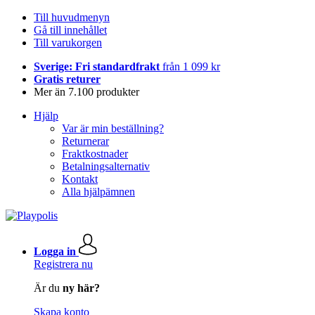
Till huvudmenyn
Gå till innehållet
Till varukorgen
Sverige: Fri standardfrakt
från 1 099 kr
Gratis returer
Mer än 7.100 produkter
Hjälp
Var är min beställning?
Returnerar
Fraktkostnader
Betalningsalternativ
Kontakt
Alla hjälpämnen
Logga in
Registrera nu
Är du
ny här?
Skapa konto