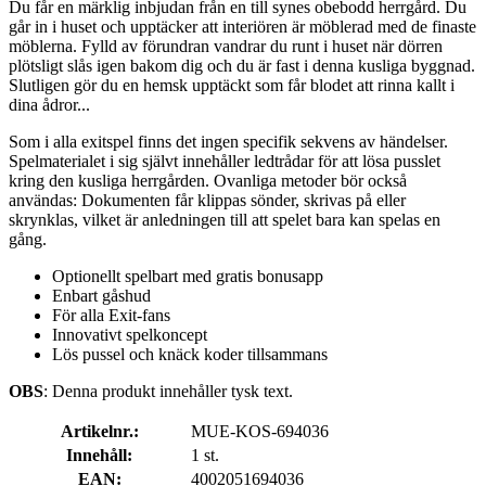
Du får en märklig inbjudan från en till synes obebodd herrgård. Du
går in i huset och upptäcker att interiören är möblerad med de finaste
möblerna. Fylld av förundran vandrar du runt i huset när dörren
plötsligt slås igen bakom dig och du är fast i denna kusliga byggnad.
Slutligen gör du en hemsk upptäckt som får blodet att rinna kallt i
dina ådror...
Som i alla exitspel finns det ingen specifik sekvens av händelser.
Spelmaterialet i sig självt innehåller ledtrådar för att lösa pusslet
kring den kusliga herrgården. Ovanliga metoder bör också
användas: Dokumenten får klippas sönder, skrivas på eller
skrynklas, vilket är anledningen till att spelet bara kan spelas en
gång.
Optionellt spelbart med gratis bonusapp
Enbart gåshud
För alla Exit-fans
Innovativt spelkoncept
Lös pussel och knäck koder tillsammans
OBS
: Denna produkt innehåller tysk text.
Artikelnr.:
MUE-KOS-694036
Innehåll:
1 st.
EAN:
4002051694036