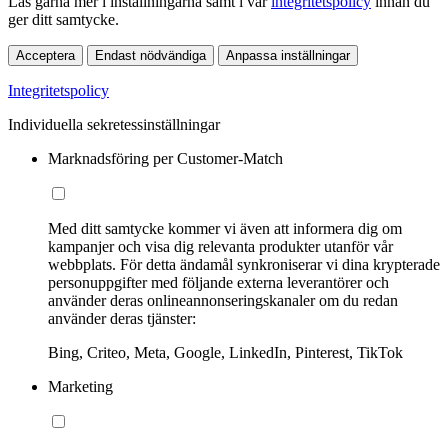
Läs gärna mer i inställningarna samt i vår
integritetspolicy
innan du
ger ditt samtycke.
Acceptera
Endast nödvändiga
Anpassa inställningar
Integritetspolicy
Individuella sekretessinställningar
Marknadsföring per Customer-Match
Med ditt samtycke kommer vi även att informera dig om
kampanjer och visa dig relevanta produkter utanför vår
webbplats. För detta ändamål synkroniserar vi dina krypterade
personuppgifter med följande externa leverantörer och
använder deras onlineannonseringskanaler om du redan
använder deras tjänster:
Bing, Criteo, Meta, Google, LinkedIn, Pinterest, TikTok
Marketing