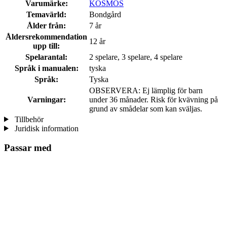
Varumärke:
KOSMOS
Temavärld:
Bondgård
Ålder från:
7 år
Åldersrekommendation
12 år
upp till:
Spelarantal:
2 spelare, 3 spelare, 4 spelare
Språk i manualen:
tyska
Språk:
Tyska
OBSERVERA: Ej lämplig för barn
Varningar:
under 36 månader. Risk för kvävning på
grund av smådelar som kan sväljas.
Tillbehör
Juridisk information
Passar med