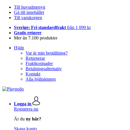
Till huvudmenyn
Gå till innehållet
Till varukorgen
Sverige: Fri standardfrakt
från 1 099 kr
Gratis returer
Mer än 7.100 produkter
Hjälp
Var är min beställning?
Returnerar
Fraktkostnader
Betalningsalternativ
Kontakt
Alla hjälpämnen
Logga in
Registrera nu
Är du
ny här?
Skapa konto