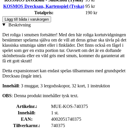
KOSMOS Drecksau, Kartenspiel (Tyska)
95 kr
Totalpris:
190 kr
Lägg till båda i varukorgen
Beskrivning
Det roliga i smutsen fortsätter! Med den här roliga kortutvidgningen
bestämmer spelarna själva om de vill att deras grisar ska tävla på det
klassiska smutsiga sättet eller i finkläder. Det finns också en fågel i
spelet som ger en extra portion tur. Oavsett om det är en doftande
skönhetssula eller en vild gris med smuts, kommer du garanterat att
få ett gott skratt!
Detta expansionsset kan endast spelas tillsammans med grundspelet
Drecksau (ingår inte).
Innehåll
: 3 muggar, 3 lergodsskopor, 32 kort, 1 instruktion
OBS
: Denna produkt innehåller tysk text.
Artikelnr.:
MUE-KOS-740375
Innehåll:
1 st.
EAN:
4002051740375
Tillverkarnr.:
740375