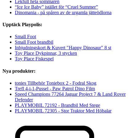
Lekfull hela sommaren
“Ice Ice Baby” istället för “Cruel Summer”
Dinomania - på spåren av de urgamla jätteödlorna
Upptäck Playpolis:
Small Foot
Small Foot brandbil
Inbjudningskort & Kuvert "Happy Dinosaur" 8 st
Toy Place Dykpinnar, 3 stycken
Toy Place Fiskespel
Nya produkter:
tonies Tillbehör Toniebox 2 - Fodral Skog
Trefl 4-i-1-Pussel - Paw Patrol Dino Film
Speed Champions 77264 Jaguar Project 7 & Land Rover
Defender
PLAYMOBIL 72192 - Brandbil Med Stege
PLAYMOBIL 72305 - Stor Traktor Med Höbalar