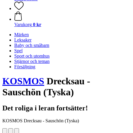
Varukorg
0 kr
Märken
Leksaker
Baby och småbarn
Spel
Sport och utomhus
Stjärnor och teman
Försäljning
KOSMOS
Drecksau -
Sauschön (Tyska)
Det roliga i leran fortsätter!
KOSMOS Drecksau - Sauschön (Tyska)