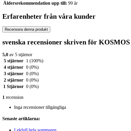
Åldersrekommendation upp till:
99 år
Erfarenheter från våra kunder
Recensera denna produkt
svenska recensioner skriven för KOSMOS 
5,0
av 5 stjärnor
5 stjärnor
1
(100%)
4 stjärnor
0
(0%)
3 stjärnor
0
(0%)
2 stjärnor
0
(0%)
1 Stjärnor
0
(0%)
1
recension
Inga recensioner tillgängliga
Senaste artiklarna:
Lekfull hela sommaren