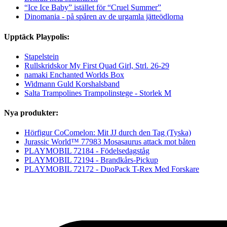
“Ice Ice Baby” istället för “Cruel Summer”
Dinomania - på spåren av de urgamla jätteödlorna
Upptäck Playpolis:
Stapelstein
Rullskridskor My First Quad Girl, Strl. 26-29
namaki Enchanted Worlds Box
Widmann Guld Korshalsband
Salta Trampolines Trampolinstege - Storlek M
Nya produkter:
Hörfigur CoComelon: Mit JJ durch den Tag (Tyska)
Jurassic World™ 77983 Mosasaurus attack mot båten
PLAYMOBIL 72184 - Födelsedagståg
PLAYMOBIL 72194 - Brandkårs-Pickup
PLAYMOBIL 72172 - DuoPack T-Rex Med Forskare