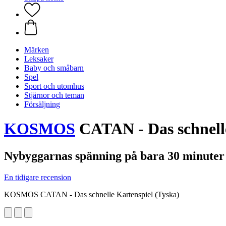
Märken
Leksaker
Baby och småbarn
Spel
Sport och utomhus
Stjärnor och teman
Försäljning
KOSMOS
CATAN - Das schnelle
Nybyggarnas spänning på bara 30 minuter
En tidigare recension
KOSMOS CATAN - Das schnelle Kartenspiel (Tyska)