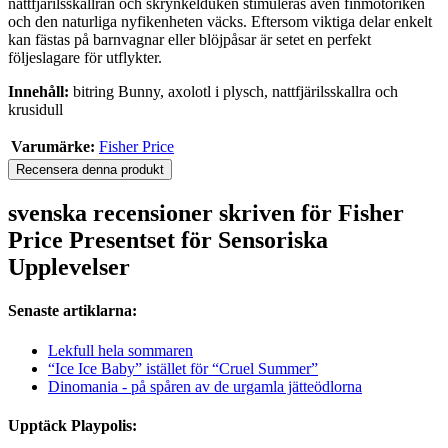
nattfjärilsskallran och skrynkelduken stimuleras även finmotoriken
och den naturliga nyfikenheten väcks. Eftersom viktiga delar enkelt
kan fästas på barnvagnar eller blöjpåsar är setet en perfekt
följeslagare för utflykter.
Innehåll:
bitring Bunny, axolotl i plysch, nattfjärilsskallra och
krusidull
Varumärke:
Fisher Price
Recensera denna produkt
svenska recensioner skriven för Fisher
Price Presentset för Sensoriska
Upplevelser
Senaste artiklarna:
Lekfull hela sommaren
“Ice Ice Baby” istället för “Cruel Summer”
Dinomania - på spåren av de urgamla jätteödlorna
Upptäck Playpolis: