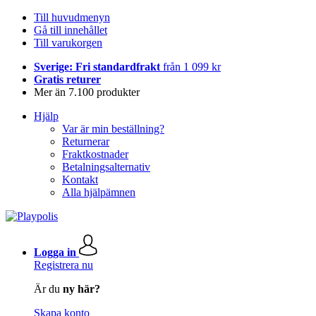
Till huvudmenyn
Gå till innehållet
Till varukorgen
Sverige: Fri standardfrakt
från 1 099 kr
Gratis returer
Mer än 7.100 produkter
Hjälp
Var är min beställning?
Returnerar
Fraktkostnader
Betalningsalternativ
Kontakt
Alla hjälpämnen
Logga in
Registrera nu
Är du
ny här?
Skapa konto