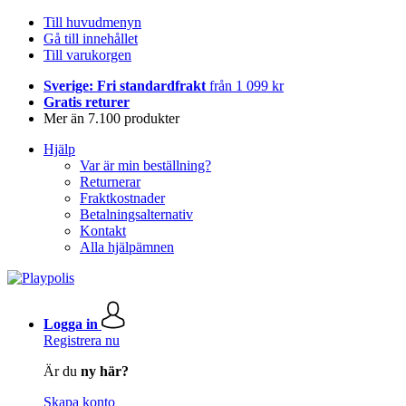
Till huvudmenyn
Gå till innehållet
Till varukorgen
Sverige: Fri standardfrakt
från 1 099 kr
Gratis returer
Mer än 7.100 produkter
Hjälp
Var är min beställning?
Returnerar
Fraktkostnader
Betalningsalternativ
Kontakt
Alla hjälpämnen
Logga in
Registrera nu
Är du
ny här?
Skapa konto