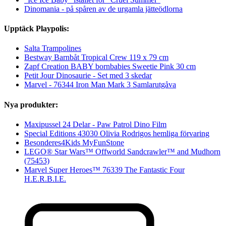
Dinomania - på spåren av de urgamla jätteödlorna
Upptäck Playpolis:
Salta Trampolines
Bestway Barnbåt Tropical Crew 119 x 79 cm
Zapf Creation BABY bornbabies Sweetie Pink 30 cm
Petit Jour Dinosaurie - Set med 3 skedar
Marvel - 76344 Iron Man Mark 3 Samlarutgåva
Nya produkter:
Maxipussel 24 Delar - Paw Patrol Dino Film
Special Editions 43030 Olivia Rodrigos hemliga förvaring
Besonderes4Kids MyFunStone
LEGO® Star Wars™ Offworld Sandcrawler™ and Mudhorn
(75453)
Marvel Super Heroes™ 76339 The Fantastic Four
H.E.R.B.I.E.