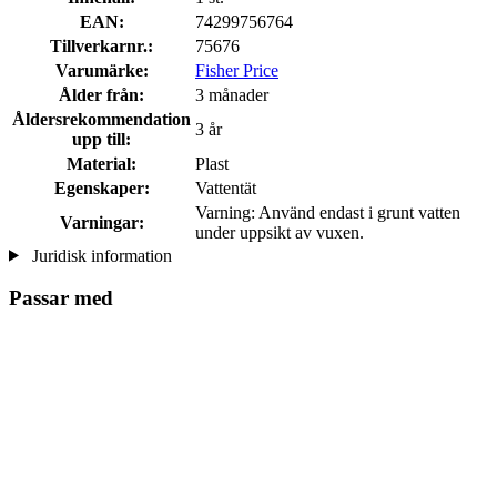
EAN:
74299756764
Tillverkarnr.:
75676
Varumärke:
Fisher Price
Ålder från:
3 månader
Åldersrekommendation
3 år
upp till:
Material:
Plast
Egenskaper:
Vattentät
Varning: Använd endast i grunt vatten
Varningar:
under uppsikt av vuxen.
Juridisk information
Passar med