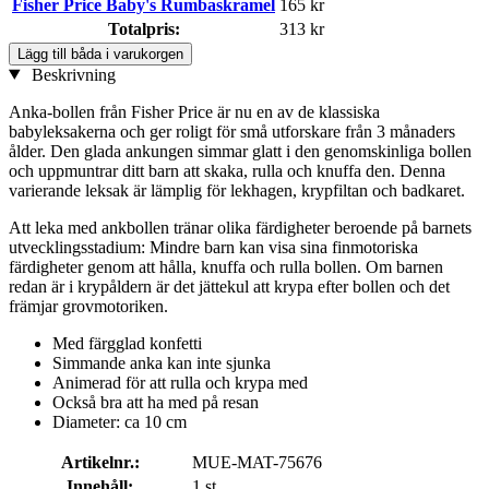
Fisher Price Baby's Rumbaskramel
165 kr
Totalpris:
313 kr
Lägg till båda i varukorgen
Beskrivning
Anka-bollen från Fisher Price är nu en av de klassiska
babyleksakerna och ger roligt för små utforskare från 3 månaders
ålder. Den glada ankungen simmar glatt i den genomskinliga bollen
och uppmuntrar ditt barn att skaka, rulla och knuffa den. Denna
varierande leksak är lämplig för lekhagen, krypfiltan och badkaret.
Att leka med ankbollen tränar olika färdigheter beroende på barnets
utvecklingsstadium: Mindre barn kan visa sina finmotoriska
färdigheter genom att hålla, knuffa och rulla bollen. Om barnen
redan är i krypåldern är det jättekul att krypa efter bollen och det
främjar grovmotoriken.
Med färgglad konfetti
Simmande anka kan inte sjunka
Animerad för att rulla och krypa med
Också bra att ha med på resan
Diameter: ca 10 cm
Artikelnr.:
MUE-MAT-75676
Innehåll:
1 st.