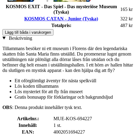
KOSMOS EXIT - Das Spiel - Das mysteriöse Museum
165 kr
(Tyska)
KOSMOS CATAN - Junior (Tyska)
322 kr
Totalpris:
487 kr
Lägg till båda i varukorgen
Beskrivning
Tillammans besöker ni ett museum i Florens där den legendariska
skatten från Santa Maria finns utställd. Du promenerar lugnt genom
utställningen när plötsligt alla dörrar låses från utsidan och du
befinner dig helt ensam i utställningshallen. I ett hörn av hallen hittar
du slutligen en mystisk apparat - kan den hjälpa dig att fly?
Ett oförglömligt äventyr för nästa spelkväll
Lös koden tillsammans
Lös mysteriet för att fly från museet
Gratis bonusapp för förklaringar och bakgrundsljud
OBS
: Denna produkt innehåller tysk text.
Artikelnr.:
MUE-KOS-694227
Innehåll:
1 st.
EAN:
4002051694227