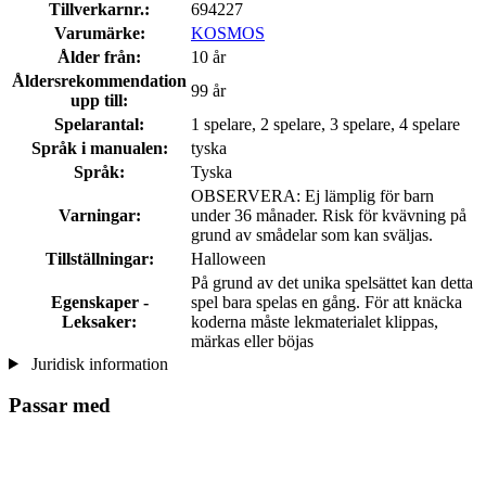
Tillverkarnr.:
694227
Varumärke:
KOSMOS
Ålder från:
10 år
Åldersrekommendation
99 år
upp till:
Spelarantal:
1 spelare, 2 spelare, 3 spelare, 4 spelare
Språk i manualen:
tyska
Språk:
Tyska
OBSERVERA: Ej lämplig för barn
Varningar:
under 36 månader. Risk för kvävning på
grund av smådelar som kan sväljas.
Tillställningar:
Halloween
På grund av det unika spelsättet kan detta
Egenskaper -
spel bara spelas en gång. För att knäcka
Leksaker:
koderna måste lekmaterialet klippas,
märkas eller böjas
Juridisk information
Passar med