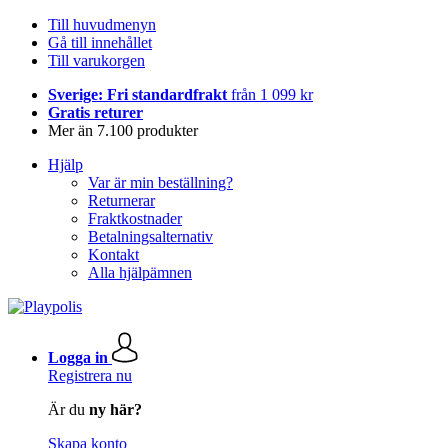
Till huvudmenyn
Gå till innehållet
Till varukorgen
Sverige: Fri standardfrakt
från 1 099 kr
Gratis returer
Mer än 7.100 produkter
Hjälp
Var är min beställning?
Returnerar
Fraktkostnader
Betalningsalternativ
Kontakt
Alla hjälpämnen
Logga in
Registrera nu
Är du
ny här?
Skapa konto