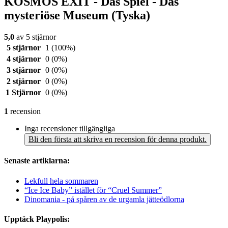
KOSMOS EXIT - Das Spiel - Das
mysteriöse Museum (Tyska)
5,0
av 5 stjärnor
5 stjärnor
1
(100%)
4 stjärnor
0
(0%)
3 stjärnor
0
(0%)
2 stjärnor
0
(0%)
1 Stjärnor
0
(0%)
1
recension
Inga recensioner tillgängliga
Bli den första att skriva en recension för denna produkt.
Senaste artiklarna:
Lekfull hela sommaren
“Ice Ice Baby” istället för “Cruel Summer”
Dinomania - på spåren av de urgamla jätteödlorna
Upptäck Playpolis: