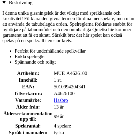
Beskrivning
I denna unika gissningslek är det viktigt med språkkänsla och
kreativitet! Förklara den givna termen för dina medspelare, men utan
att använda de tabubelagda orden. Spelreglerna förklaras snabbt för
nybörjare på tabuområdet och den oumbärliga Quietischie kommer
garanterat att få ett skratt. Särskilt bra: det här spelet kan också
spelas på en spelkväll i en stor krets.
Perfekt för underhållande spelkvällar
Enkla spelregler
Spännande och roligt
Artikelnr.:
MUE-A4626100
Innehåll:
1 st.
EAN:
5010994204341
Tillverkarnr.:
A4626100
Varumärke:
Hasbro
Ålder från:
13 år
Åldersrekommendation
99 år
upp till:
Spelarantal:
4 spelare
Språk i manualen:
tyska