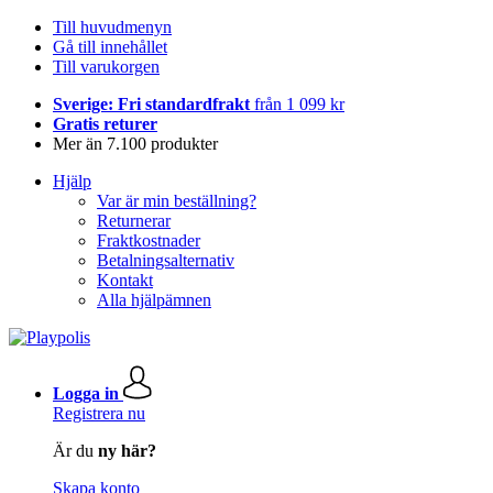
Till huvudmenyn
Gå till innehållet
Till varukorgen
Sverige: Fri standardfrakt
från 1 099 kr
Gratis returer
Mer än 7.100 produkter
Hjälp
Var är min beställning?
Returnerar
Fraktkostnader
Betalningsalternativ
Kontakt
Alla hjälpämnen
Logga in
Registrera nu
Är du
ny här?
Skapa konto